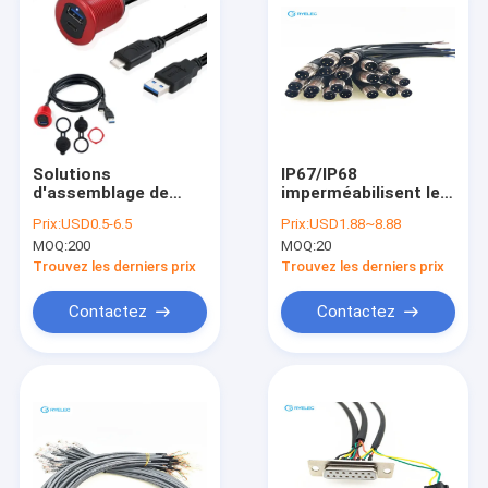
Solutions
IP67/IP68
d'assemblage de
imperméabilisent le
câbles personnalisés
câble circulaire fait
Prix:
USD0.5-6.5
Prix:
USD1.88~8.88
avec processus de
sur commande de Pin
MOQ:
200
MOQ:
20
crimpage/pression/soudage
Polonais du mâle M8
50-15000 mm de
3 de câbles équipés
Trouvez les derniers prix
Trouvez les derniers prix
longueur
Contactez
Contactez
Maison
Produits
Vidéos