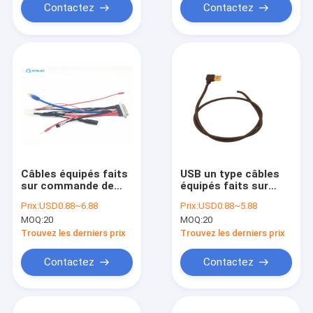
Contactez
Contactez
Câbles équipés faits
USB un type câbles
sur commande de
équipés faits sur
plastique/tonnelier
commande, câble de
Prix:
USD0.88~6.88
Prix:
USD0.88~5.88
masculins au
remplissage de prise
MOQ:
20
MOQ:
20
connecteur de Molex
de transfert des
disponible
données de
Trouvez les derniers prix
Trouvez les derniers prix
puissance
Contactez
Contactez