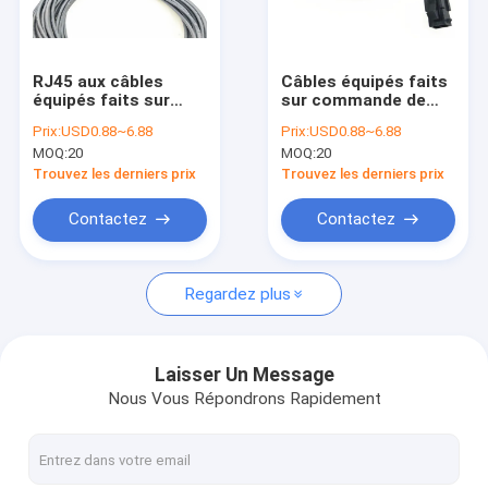
Au sujet de nous
Visite d'usine
RJ45 aux câbles
Câbles équipés faits
équipés faits sur
sur commande de
Contactez-nous
commande de prise
Shell en métal
Prix:
USD0.88~6.88
Prix:
USD0.88~6.88
de Molex avec le
femelle avec le
MOQ:
20
MOQ:
20
câble d'extension de
lancement du
nouvelles
lancement de 4.2mm
connecteur 1.25mm
Trouvez les derniers prix
Trouvez les derniers prix
de Molex 51021
Cas
Contactez
Contactez
Demandez une citation
Regardez plus
harnais fait sur commande de fil
Laisser Un Message
Nous Vous Répondrons Rapidement
Câble équipé de LVDS
assemblages de câbles personnalisés