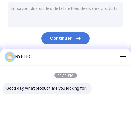
Assemblée plate de câble plat
ensemble de cable électrique
Câble coaxial de liaison micro
Continuer
Le harnais de câblage industriel
Cable FFC FPC
RYELEC
Nos Catégories
Le harnais de fil JST
11:11 PM
Corde de correction de réseau
Good day, what product are you looking for?
Nouveau harnais d'énergie
Câble équipé de Molex
harnais fait sur
Câble équipé de LVDS
assemblages d
Câblage électrique
commande de fil
câbles personn