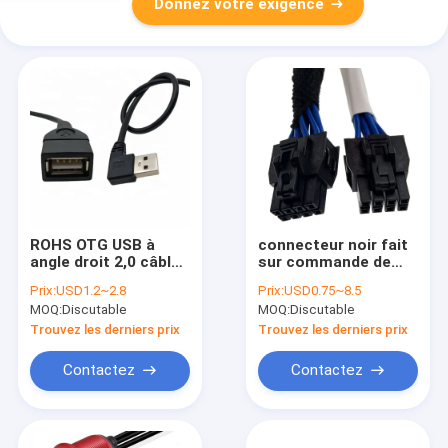
Donnez votre exigence
ROHS OTG USB à
connecteur noir fait
angle droit 2,0 câbles
sur commande de
équipés faits sur
voiture de 8 trous de
Prix:
USD1.2~2.8
Prix:
USD0.75~8.5
commande
câbles équipés de
MOQ:
Discutable
MOQ:
Discutable
l'automobile 8p
Trouvez les derniers prix
Trouvez les derniers prix
Contactez
Contactez