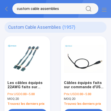
Custom Cable Assemblies
(1957)
Les câbles équipés
Câbles équipés faits
22AWG faits sur
sur commande d'USB
commande de
et de Molex, câble
Prix:
USD0.88~5.88
Prix:
USD0.88~5.88
MOLEX 43025-0600
équipé de
MOQ:
20
MOQ:
20
3.0mm lancent le
connecteur de
connecteur
lancement de
Trouvez les derniers prix
Trouvez les derniers prix
1.25mm