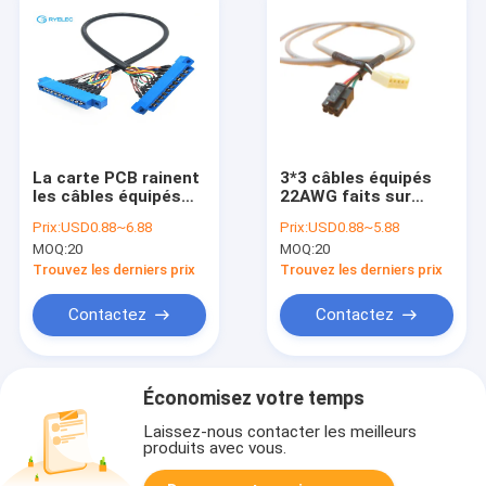
La carte PCB rainent
3*3 câbles équipés
les câbles équipés
22AWG faits sur
faits sur commande
commande de la
Prix:
USD0.88~6.88
Prix:
USD0.88~5.88
de soudure avec du
manière MOLEX
MOQ:
20
MOQ:
20
plastique/tonnelier/pièces
43025-0600 à MOLEX
électriques
22-01-3057 femelle
Trouvez les derniers prix
Trouvez les derniers prix
de 5 bornes
Contactez
Contactez
Économisez votre temps
Laissez-nous contacter les meilleurs
produits avec vous.