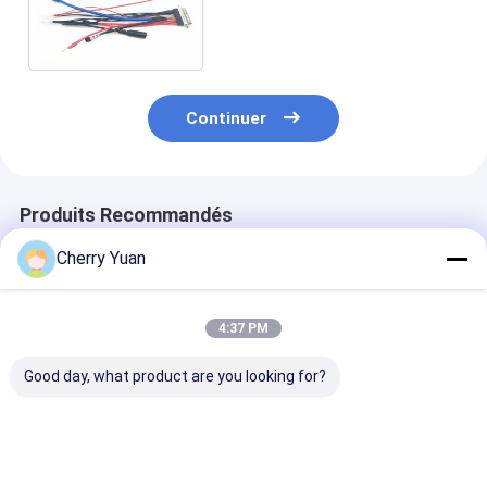
plastique/tonnelier
masculins au connecteur de
Molex disponible
Continuer
Produits Recommandés
Cherry Yuan
4:37 PM
Good day, what product are you looking for?
Molex 51021-0500
Cable Ethernet
Cordon
1,25 au lancement de
personnalisé RJ45
d'alimentation
JST ZHR-5 5P
Cat6e avec contacts
européen à 3 
1.5MM avec le fil
plaqués or et
avec matériau