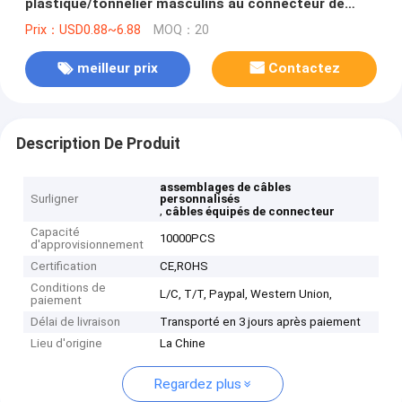
plastique/tonnelier masculins au connecteur de
Molex disponible
Prix：USD0.88~6.88
MOQ：20
meilleur prix
Contactez
Description De Produit
assemblages de câbles
Surligner
personnalisés
,
câbles équipés de connecteur
Capacité
10000PCS
d'approvisionnement
Certification
CE,ROHS
Conditions de
L/C, T/T, Paypal, Western Union,
paiement
Délai de livraison
Transporté en 3 jours après paiement
Lieu d'origine
La Chine
Regardez plus