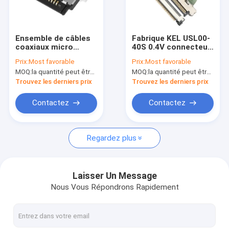
Au sujet de nous
Visite d'usine
Ensemble de câbles
Fabrique KEL USL00-
coaxiaux micro
40S 0.4V connecteur
Contactez-nous
20345-010T32R avec
de câble coaxial
Prix:
Most favorable
Prix:
Most favorable
une inclinaison de 0,4
micro côte type
MOQ:
la quantité peut être négociée
MOQ:
la quantité peut être négociée
mm et une connexion
d'angle droit
nouvelles
coaxiale micro-LVDS
Trouvez les derniers prix
Trouvez les derniers prix
de type
accouplement
Cas
Contactez
Contactez
horizontal à 10
broches
Demandez une citation
Regardez plus
harnais fait sur commande de fil
Laisser Un Message
Nous Vous Répondrons Rapidement
Câble équipé de LVDS
assemblages de câbles personnalisés