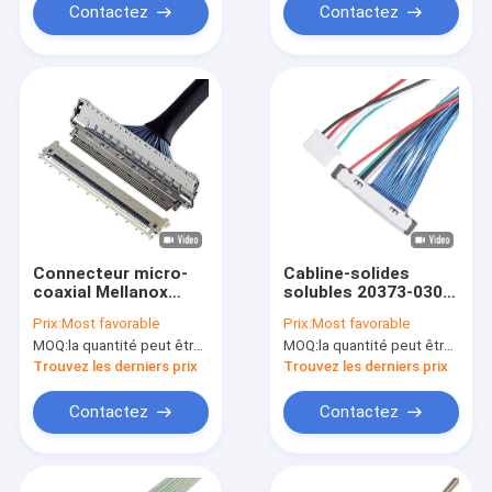
Contactez
Contactez
Connecteur micro-
Cabline-solides
coaxial Mellanox
solubles 20373-030t-
CABLINE-CA II PLUS
00 à 51021-0400
Prix:
Most favorable
Prix:
Most favorable
avec type
connecteurs
MOQ:
la quantité peut être négociée
MOQ:
la quantité peut être négociée
d'accouplement
coaxiaux micro de
horizontal, hauteur
logement
Trouvez les derniers prix
Trouvez les derniers prix
de contact de 0,4
d'Assemblée
mm, 20680 20788
Contactez
Contactez
20789 20790