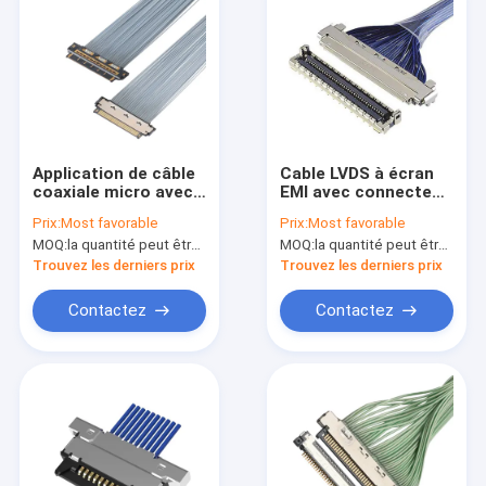
Application de câble
Cable LVDS à écran
coaxiale micro avec
EMI avec connecteur
KEL XSL20-48S 0,25
micro coaxial I-Pex à
Prix:
Most favorable
Prix:
Most favorable
mm de hauteur,
écartement de 0,4
MOQ:
la quantité peut être négociée
MOQ:
la quantité peut être négociée
44AWG et 46AWG
mm, avec 20788
20679 30-pin 40-pin
Trouvez les derniers prix
Trouvez les derniers prix
50-pin
Contactez
Contactez
Maison
Produits
Vidéos