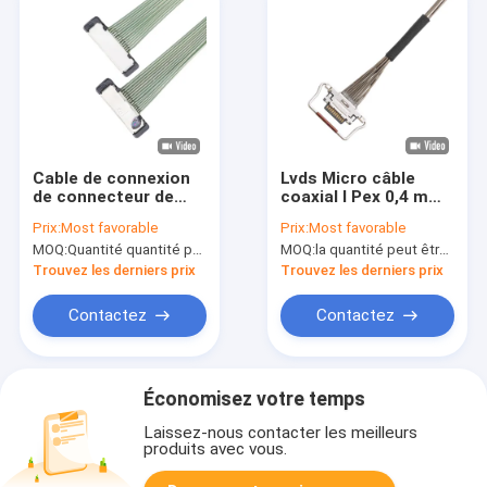
Cable de connexion
Lvds Micro câble
de connecteur de
coaxial I Pex 0,4 mm
micro-cable coaxial
Pitch 20633-310t-
Prix:
Most favorable
Prix:
Most favorable
Lvds 20 pin
01s 10 épingle
MOQ:
Quantité quantité peut être négociable
MOQ:
la quantité peut être négociée
Trouvez les derniers prix
Trouvez les derniers prix
Contactez
Contactez
Économisez votre temps
Laissez-nous contacter les meilleurs
produits avec vous.