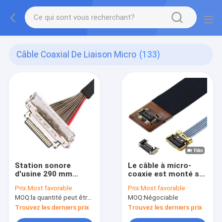
Câble Coaxial De Liaison Micro
(133)
Station sonore
Le câble à micro-
d'usine 290 mm
coaxie est monté sur
longueur câble micro
le câble-UY 20857
Prix:
Most favorable
Prix:
Most favorable
coax 20 broche I PEX
005T
MOQ:
la quantité peut être négociée
MOQ:
Négociable
0,4 mm hauteur
20679-020T-01
Trouvez les derniers prix
Trouvez les derniers prix