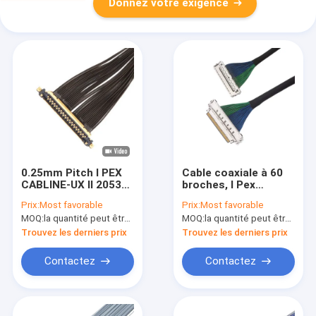
Donnez votre exigence
0.25mm Pitch I PEX
Cable coaxiale à 60
CABLINE-UX II 20531-
broches, I Pex
034T-02 à 20531-
CABLINE-CA II PLUS
Prix:
Most favorable
Prix:
Most favorable
034T-02 IPEX 20531
LVDS avec 20788
MOQ:
la quantité peut être négociée
MOQ:
la quantité peut être négociée
série 30P câble micro
060T 01
coaxiale
Trouvez les derniers prix
Trouvez les derniers prix
Contactez
Contactez