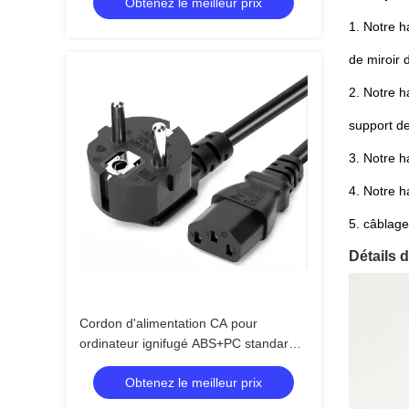
Obtenez le meilleur prix
portables et de PC
1. Notre h
de miroir 
2. Notre h
support de
3. Notre ha
4. Notre h
5. câblage
Détails d
Cordon d'alimentation CA pour
ordinateur ignifugé ABS+PC standard
avec prise européenne à 3 broches
Obtenez le meilleur prix
pour appareils électroménagers