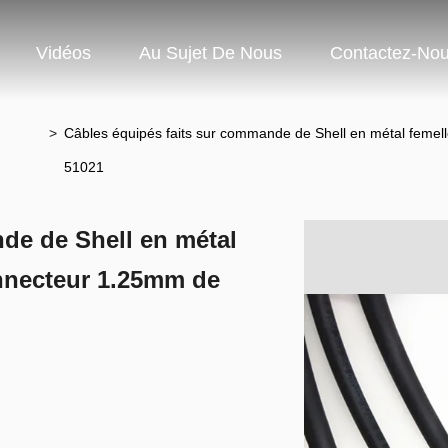
Vidéos
Au Sujet De Nous
Contactez-No
>
Câbles équipés faits sur commande de Shell en métal feme
51021
de de Shell en métal
onnecteur 1.25mm de