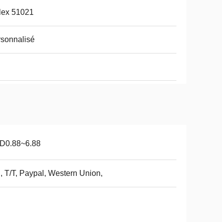
lex 51021
sonnalisé
i
D0.88~6.88
, T/T, Paypal, Western Union,