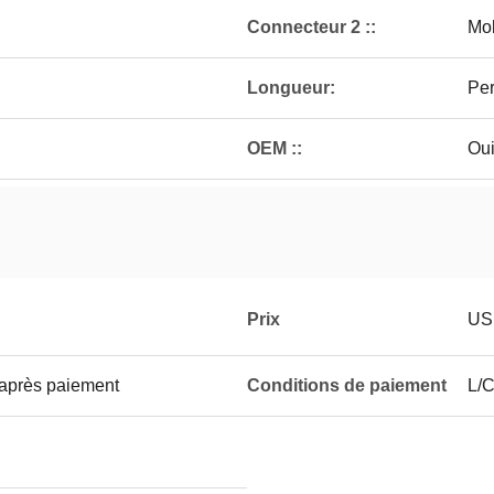
Connecteur 2 ::
Mo
Longueur:
Per
OEM ::
Ou
Prix
US
 après paiement
Conditions de paiement
L/C