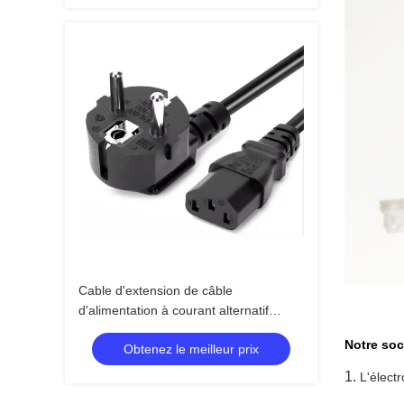
Cable d'extension de câble
d'alimentation à courant alternatif
rétractable à 3 broches avec matériau
Notre soc
Obtenez le meilleur prix
ignifuge pour ordinateurs et appareils
ménagers
1.
L'élect