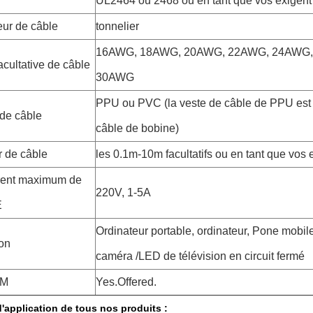
UL2464 ou 2468 ou en tant que vos exigent
ur de câble
tonnelier
16AWG, 18AWG, 20AWG, 22AWG, 24AWG,
cultative de câble
30AWG
PPU ou PVC (la veste de câble de PPU est 
 de câble
câble de bobine)
 de câble
les 0.1m-10m facultatifs ou en tant que vos 
rent maximum de
220V, 1-5A
E
Ordinateur portable, ordinateur, Pone mobi
ion
caméra /LED de télévision en circuit fermé
DM
Yes.Offered.
'application
de tous nos produits :