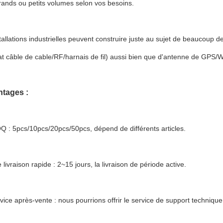
ands ou petits volumes selon vos besoins.
tallations industrielles peuvent construire juste au sujet de beaucoup 
at câble de cable/RF/harnais de fil) aussi bien que d'antenne de GPS
tages :
 : 5pcs/10pcs/20pcs/50pcs, dépend de différents articles.
 livraison rapide : 2~15 jours, la livraison de période active.
vice après-vente : nous pourrions offrir le service de support techniqu