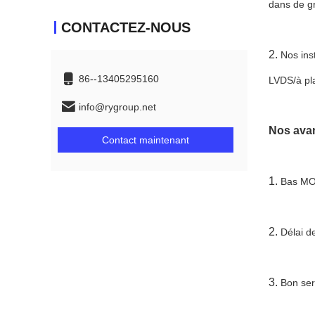
dans de gr
CONTACTEZ-NOUS
2.
Nos ins
86--13405295160
LVDS/à pl
info@rygroup.net
Nos avan
Contact maintenant
1.
Bas MOQ
2.
Délai de
3.
Bon ser