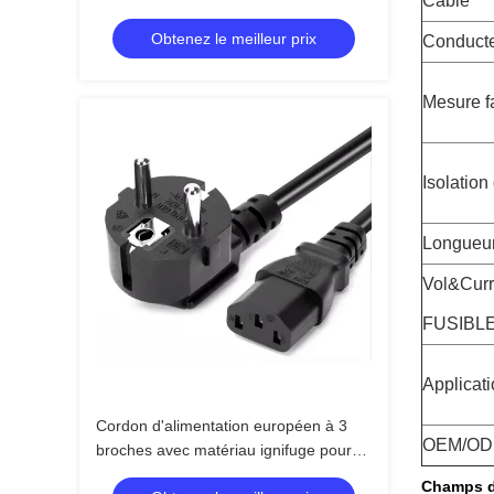
Câble
conducteurs en cuivre nu
Obtenez le meilleur prix
Conducte
Mesure fa
Isolation
Longueur
Vol&Cur
FUSIBL
Applicat
Cordon d'alimentation européen à 3
OEM/O
broches avec matériau ignifuge pour
adaptateurs secteur d'ordinateurs
Champs d