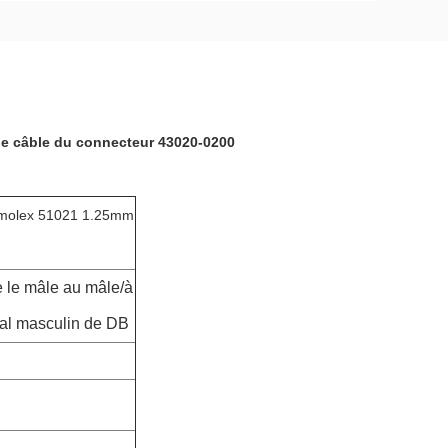
le câble du connecteur 43020-0200
u molex 51021 1.25mm
e le mâle au mâle/à
gtal masculin de DB