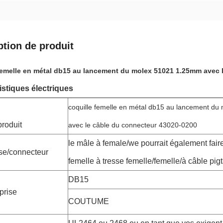
ption de produit
femelle en métal db15 au lancement du molex 51021 1.25mm avec 
istiques électriques
coquille femelle en métal db15 au lancement d
roduit
avec le câble du connecteur 43020-0200
le mâle à female/we pourrait également fair
ise/connecteur
femelle à tresse femelle/femelle/à câble pi
DB15
 prise
COUTUME