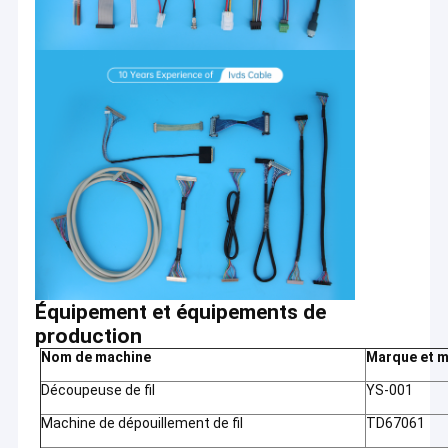
Équipement et équipements de
production
Nom de machine
Marque et m
Découpeuse de fil
YS-001
Machine de dépouillement de fil
TD67061