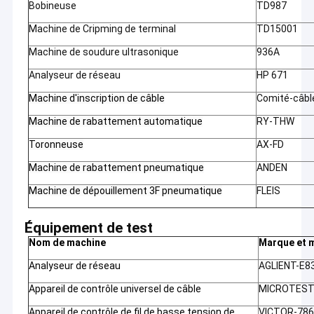
Bobineuse
TD987
Machine de Cripming de terminal
TD15001
Machine de soudure ultrasonique
936A
Analyseur de réseau
HP 671
Machine d'inscription de câble
Comité-câbl
Machine de rabattement automatique
RY-THW
Toronneuse
AX-FD
Machine de rabattement pneumatique
ANDEN
Machine de dépouillement 3F pneumatique
FLEIS
Équipement de test
Maison
Nom de machine
Marque et 
Relais Cie. électronique, Ltd (www.cable-antenna.com) de
Zhangjiagang
Produits
Analyseur de réseau
AGLIENT-E8
Fondé en 2016, est concentré sur les produits et les antennes
de câblage concevants et de fabrications de communication.
Appareil de contrôle universel de câble
MICROTEST
Vidéos
Il a développé une gamme des produits comprenant :
Appareil de contrôle de fil de basse tension de
VICTOR-78
1. Câblage de l'assemblée harness&Cable :