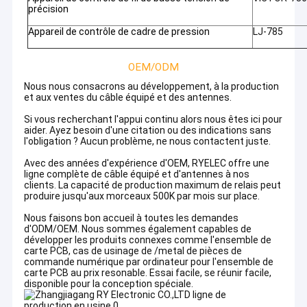
précision
Harnais de fil électrique, câble de LVDS/LCD, cable électrique,
Au sujet de nous
câble d'USB, câble de commucation, câble de rf, câble plat plat,
Appareil de contrôle de cadre de pression
LJ-785
câble équipé et harnais fait sur commande de fil, etc.
Visite d'usine
2. Large variété d'antennes d'OEM et d'ODM :
OEM/ODM
Contactez-nous
VHF, fréquence ultra-haute, Wi-Fi, 3G, 4G, 5G, RFID, ISM, NB-IOT,
GPS, GLONASS, BEIDOU etc.
Nous nous consacrons au développement, à la production
et aux ventes du câble équipé et des antennes.
« L'intégrité pragmatique, le meilleur service », espèrent
nouvelles
sincèrement coopérer avec des clients pendant un meilleur
Si vous recherchant l'appui continu alors nous êtes ici pour
avenir.
aider. Ayez besoin d'une citation ou des indications sans
Cas
l'obligation ? Aucun problème, ne nous contactent juste.
Avec des années d'expérience d'OEM, RYELEC offre une
Demandez une citation
ligne complète de câble équipé et d'antennes à nos
clients. La capacité de production maximum de relais peut
produire jusqu'aux morceaux 500K par mois sur place.
Nous faisons bon accueil à toutes les demandes
harnais fait sur commande de fil
d'ODM/OEM. Nous sommes également capables de
développer les produits connexes comme l'ensemble de
carte PCB, cas de usinage de /metal de pièces de
Câble équipé de LVDS
commande numérique par ordinateur pour l'ensemble de
carte PCB au prix resonable. Essai facile, se réunir facile,
disponible pour la conception spéciale.
assemblages de câbles personnalisés