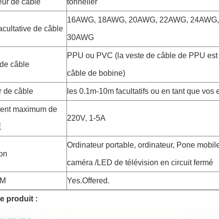
ur de câble
tonnelier
16AWG, 18AWG, 20AWG, 22AWG, 24AWG,
cultative de câble
30AWG
PPU ou PVC (la veste de câble de PPU est 
 de câble
câble de bobine)
 de câble
les 0.1m-10m facultatifs ou en tant que vos 
rent maximum de
220V, 1-5A
E
Ordinateur portable, ordinateur, Pone mobi
ion
caméra /LED de télévision en circuit fermé
DM
Yes.Offered.
e produit :