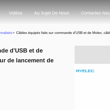
Vidéos
Au Sujet De Nous
Contactez-No
nalisés
>
Câbles équipés faits sur commande d'USB et de Molex, câ
nde d'USB et de
ur de lancement de