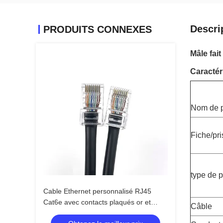
Descri
PRODUITS CONNEXES
Mâle fai
Caractér
Nom de p
Fiche/pr
type de p
Cable Ethernet personnalisé RJ45
Cat6e avec contacts plaqués or et
Câble
conducteurs en cuivre nu