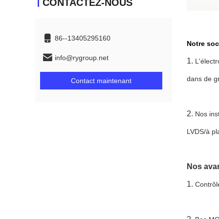
CONTACTEZ-NOUS
86--13405295160
Notre soc
info@rygroup.net
1.
L'élect
dans de gr
Contact maintenant
2.
Nos ins
LVDS/à pl
Nos avan
1.
Contrôl