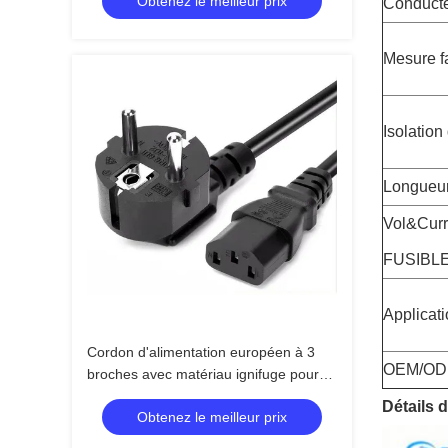
Obtenez le meilleur prix
Conducte
Mesure fa
Isolation
Longueur
Vol&Cur
FUSIBL
Applicat
Cordon d'alimentation européen à 3
OEM/O
broches avec matériau ignifuge pour
adaptateurs secteur d'ordinateurs
Détails d
Obtenez le meilleur prix
portables et de PC