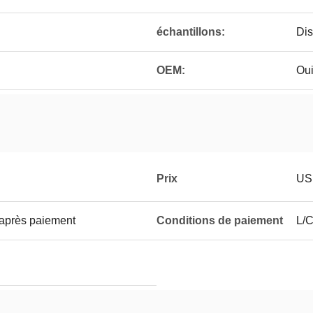
échantillons:
Dis
OEM:
Ou
Prix
US
 après paiement
Conditions de paiement
L/C