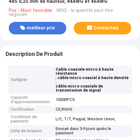
48S 0,25 mm de hauteur, 44AWG et 46AWG
Prix：Most favorable
MOQ：la quantité peut être
négociée
meilleur prix
Contactez
Description De Produit
Cable coaxiale micro à haute
résistance
,
câble micro coaxial à haute densité
Surligner
,
câble micro coaxiale de
transmission de signal
Capacité
10000PCS
d'approvisionnement
Certification
CE,ROHS
Conditions de
L/C, T/T, Paypal, Western Union,
paiement
Envoyé dans 3-9 jours après le
Délai de livraison
paiement