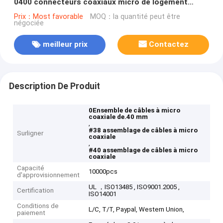
0400 connecteurs coaxiaux micro de logement
d'Assemblée
Prix：Most favorable
MOQ：la quantité peut être
négociée
meilleur prix
Contactez
Description De Produit
0Ensemble de câbles à micro
coaxiale de.40 mm
,
#38 assemblage de câbles à micro
Surligner
coaxiale
,
#40 assemblage de câbles à micro
coaxiale
Capacité
10000pcs
d'approvisionnement
UL ，ISO13485 , ISO9001.2005 ,
Certification
ISO14001
Conditions de
L/C, T/T, Paypal, Western Union,
paiement