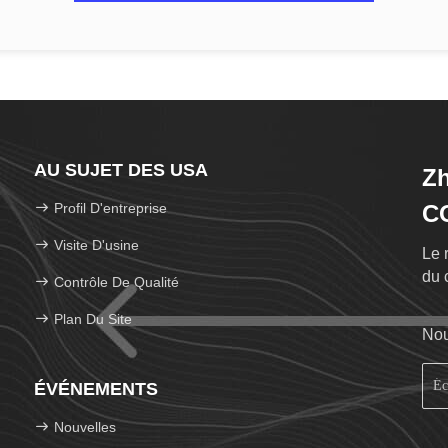
AU SUJET DES USA
Zh
Profil D'entreprise
C
Visite D'usine
Le 
du 
Contrôle De Qualité
Plan Du Site
Nou
ÉVÉNEMENTS
Nouvelles