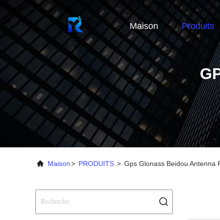
Maison
Produits
GP
Maison
>
PRODUITS
>
Gps Glonass Beidou Antenna F