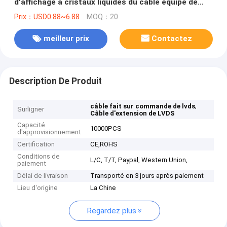
d'affichage à cristaux liquides du câble équipé de
S20S LVDS LED
Prix：USD0.88~6.88
MOQ：20
meilleur prix
Contactez
Description De Produit
,
câble fait sur commande de lvds
Surligner
Câble d'extension de LVDS
Capacité
10000PCS
d'approvisionnement
Certification
CE,ROHS
Conditions de
L/C, T/T, Paypal, Western Union,
paiement
Délai de livraison
Transporté en 3 jours après paiement
Lieu d'origine
La Chine
Regardez plus