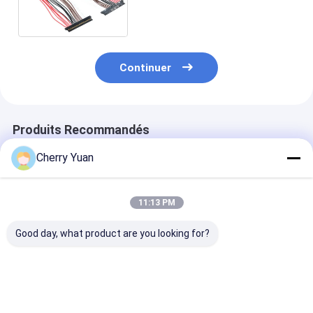
cristaux liquides du câble
équipé de S20S LVDS LED
Continuer
Produits Recommandés
Cherry Yuan
11:13 PM
Good day, what product are you looking for?
Câble LVDS 30
Câble d'écran LCD
Câble LVDS
broches en
LVDS général JAE FI-
Copartner 30
promotion avec
x30 30 broches vers
broches Hiros
connecteur de prise
Hirose 20 broches
DF19-30s-1c v
LVDS vers faisceau
DF13 fil blindé
broches DF13
Meilleur prix
Meilleur prix
Meilleur p