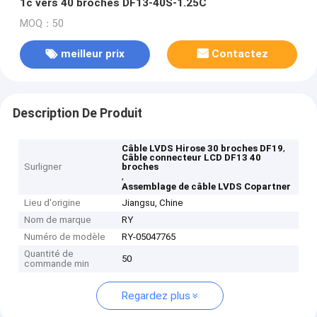
1c vers 40 broches DF13-40S-1.25C
MOQ：50
meilleur prix
Contactez
Description De Produit
,
Câble LVDS Hirose 30 broches DF19
Câble connecteur LCD DF13 40
Surligner
broches
,
Assemblage de câble LVDS Copartner
Lieu d'origine
Jiangsu, Chine
Nom de marque
RY
Numéro de modèle
RY-05047765
Quantité de
50
commande min
Regardez plus