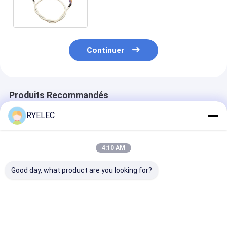
vers 40 broches DF13-40S-
1.25C
Continuer
Produits Recommandés
RYELEC
4:10 AM
Good day, what product are you looking for?
Câble LVDS 30
Câble d'écran LCD
RY 0,4 mm de
broches en
LVDS général JAE FI-
hauteur de
promotion avec
x30 30 broches vers
l'enroulement 
connecteur de prise
Hirose 20 broches
UFL 20373-01
LVDS vers faisceau
DF13 fil blindé
10 pin UFL 20