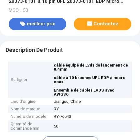
20373-010T à 10 pin UFL 20373-010T EDP Micro
Coax AWG36 Assemblage de câble Lvds
MOQ：50
meilleur prix
Contactez
Description De Produit
câble équipé de Lvds de lancement de
0.4mm
,
câble à 10 broches UFL EDP à micro
Surligner
coax
,
Ensemble de câbles LVDS avec
AWG36
Lieu d'origine
Jiangsu, Chine
Nom de marque
RY
Numéro de modèle
RY-76543
Quantité de
50
commande min