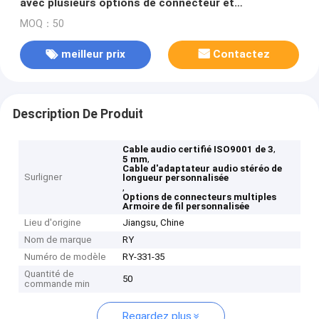
avec plusieurs options de connecteur et
certification ISO9001 pour le transfert audio stéréo
MOQ：50
de haute qualité
meilleur prix
Contactez
Description De Produit
,
Cable audio certifié ISO9001 de 3
,
5 mm
Cable d'adaptateur audio stéréo de
Surligner
longueur personnalisée
,
Options de connecteurs multiples
Armoire de fil personnalisée
Lieu d'origine
Jiangsu, Chine
Nom de marque
RY
Numéro de modèle
RY-331-35
Quantité de
50
commande min
Regardez plus