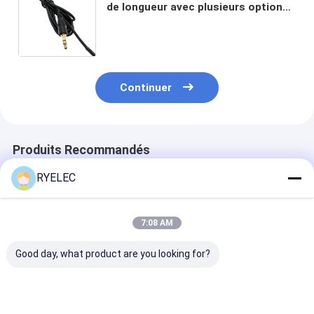
de longueur avec plusieurs options
de connecteur et certification
ISO9001 pour le transfert audio
stéréo de haute qualité
Continuer
Produits Recommandés
RYELEC
7:08 AM
Good day, what product are you looking for?
Armoire de fil de
JST PHDR-10VS
Faisceau de câ
tringle de 8 pin 12P
2x5p 2,0 mm en
JST GH 1.25
Molex 3.0
hauteur à 10 broches
personnalisé à