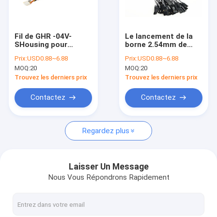
Au sujet de nous
Visite d'usine
Fil de GHR -04V-
Le lancement de la
SHousing pour
borne 2.54mm de
Contactez-nous
embarquer le harnais
Dupont 3 a tordu le
Prix:
USD0.88~6.88
Prix:
USD0.88~6.88
fait sur commande
câblage électrique
MOQ:
20
MOQ:
20
de fil de connecteur
pour des
nouvelles
avec A.W.G. 28 pour
accessoires de
Trouvez les derniers prix
Trouvez les derniers prix
l'UAV
l'imprimante 3D
terminaux
Cas
Contactez
Contactez
Demandez une citation
Regardez plus
harnais fait sur commande de fil
Laisser Un Message
Nous Vous Répondrons Rapidement
Câble équipé de LVDS
assemblages de câbles personnalisés