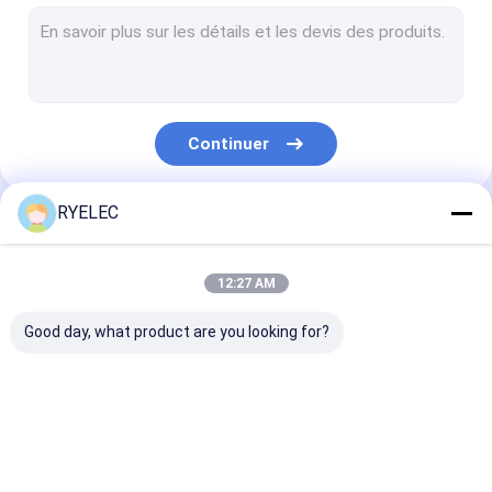
Assemblée plate de câble plat
ensemble de cable électrique
Câble coaxial de liaison micro
Continuer
Le harnais de câblage industriel
Cable FFC FPC
RYELEC
Nos Catégories
Le harnais de fil JST
12:27 AM
Corde de correction de réseau
Good day, what product are you looking for?
Nouveau harnais d'énergie
Câble équipé de Molex
harnais fait sur
Câble équipé de LVDS
assemblages d
Câblage électrique
commande de fil
câbles personn