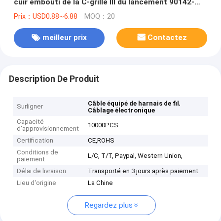
cuir embouti de la C-grille III du lancement 90142-
0006 de Molex 2,54
Prix：USD0.88~6.88
MOQ：20
meilleur prix
Contactez
Description De Produit
,
Câble équipé de harnais de fil
Surligner
Câblage électronique
Capacité
10000PCS
d'approvisionnement
Certification
CE,ROHS
Conditions de
L/C, T/T, Paypal, Western Union,
paiement
Délai de livraison
Transporté en 3 jours après paiement
Lieu d'origine
La Chine
Regardez plus