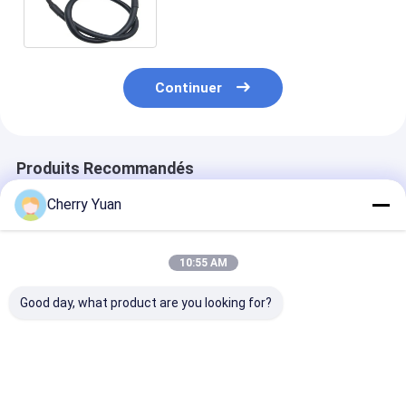
embouti de la C-grille III du
lancement 90142-0006 de
Molex 2,54
Continuer
Produits Recommandés
Cherry Yuan
10:55 AM
Good day, what product are you looking for?
Mini harnais de
Câble fait sur
USB2.0 Main B
câblage électrique à
commande de PVC
4pin 2.54mm 
2 broches de 1,0 mm
de Pin DF52-10P-
To Usb2.0 Fem
0.8C du lancement
Usb Panel Mou
10 du harnais 0.8mm
Cable
Meilleur prix
Meilleur prix
Meilleur p