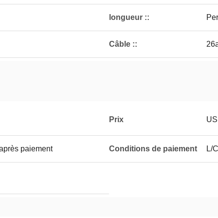
longueur ::
Per
Câble ::
26
Prix
US
 après paiement
Conditions de paiement
L/C