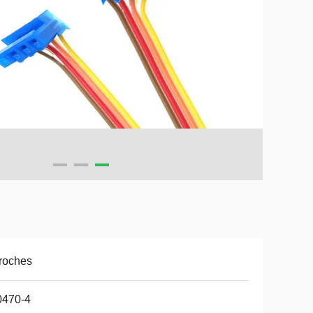
roches
0470-4