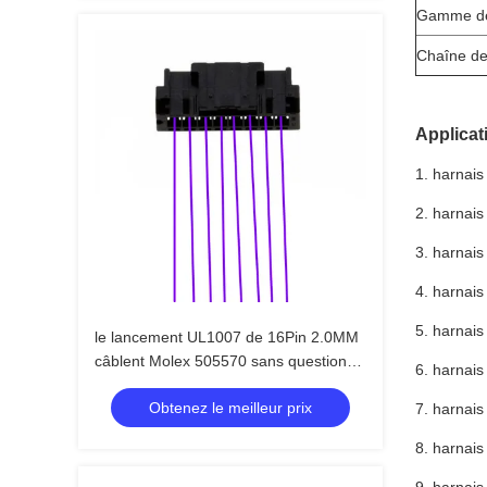
Gamme de
Chaîne de
Applicati
1. harnais 
2. harnais 
3. harnais
4. harnais 
5. harnais
le lancement UL1007 de 16Pin 2.0MM
câblent Molex 505570 sans questions
6. harnais 
de transfert
Obtenez le meilleur prix
7. harnais
8. harnais 