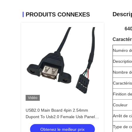
Descri
PRODUITS CONNEXES
640
Caractér
Numéro de
Descriptio
Nombre d
Caractéris
Finition d
Vidéo
Couleur
USB2.0 Main Board 4pin 2.54mm
Arrêt de c
Dupont To Usb2.0 Female Usb Panel
Mount Cable
Type de c
Obtenez le meilleur prix