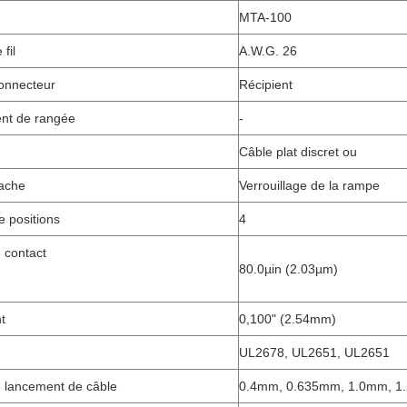
MTA-100
fil
A.W.G. 26
onnecteur
Récipient
nt de rangée
-
Câble plat discret ou
tache
Verrouillage de la rampe
 positions
4
e contact
80.0µin (2.03µm)
t
0,100" (2.54mm)
UL2678, UL2651, UL2651
 lancement de câble
0.4mm, 0.635mm, 1.0mm, 