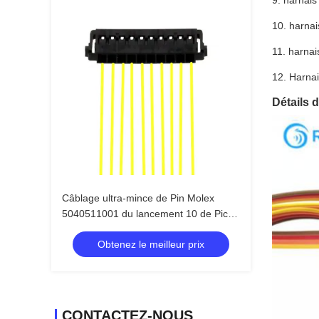
9. harnais 
10. harnai
11. harnai
12. Harnai
Détails d
Câblage ultra-mince de Pin Molex
5040511001 du lancement 10 de Pico
Lock 1.50mm
Obtenez le meilleur prix
CONTACTEZ-NOUS