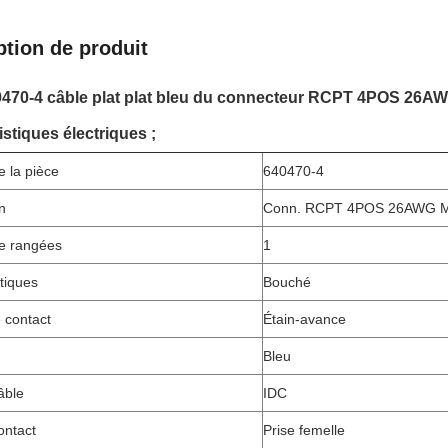
ption de produit
470-4 câble plat plat bleu du connecteur RCPT 4POS 26A
istiques électriques ;
 la pièce
640470-4
n
Conn. RCPT 4POS 26AWG 
e rangées
1
tiques
Bouché
e contact
Étain-avance
Bleu
âble
IDC
ontact
Prise femelle