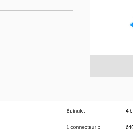
Épingle:
4 b
1 connecteur ::
64