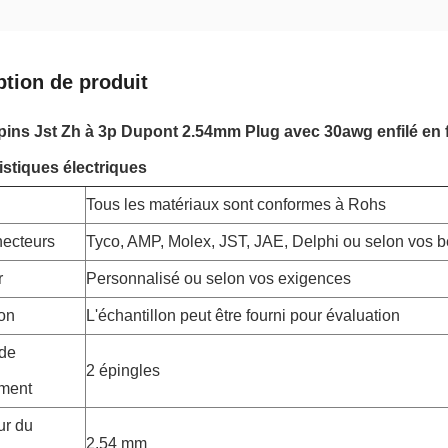
ption de produit
ins Jst Zh à 3p Dupont 2.54mm Plug avec 30awg enfilé en f
istiques électriques
Tous les matériaux sont conformes à Rohs
ecteurs
Tyco, AMP, Molex, JST, JAE, Delphi ou selon vos b
r
Personnalisé ou selon vos exigences
lon
L'échantillon peut être fourni pour évaluation
de
2 épingles
ment
ur du
2.54 mm