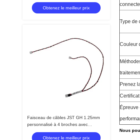
de connexion avec câble 1007 26awg
connecte
Obtenez le meilleur prix
Type de 
Couleur 
Méthode
traitemen
Prenez l
Certifica
Épreuve
Faisceau de câbles JST GH 1.25mm
performa
personnalisé à 4 broches avec
Nous pouv
conducteur en cuivre pur et longueur
Obtenez le meilleur prix
personnalisée pour appareils