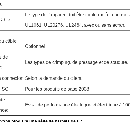
ur
Le type de l'appareil doit être conforme à la norm
câble
UL1061, UL20276, UL2464, avec ou sans écran.
du câble
Optionnel
s de
Les types de crimping, de pressage et de soudure.
t
a connexion
Selon la demande du client
t ISO
Pour les produits de base:2008
 de
Essai de performance électrique et électrique à 1
nce:
ons produire une série de harnais de fil: