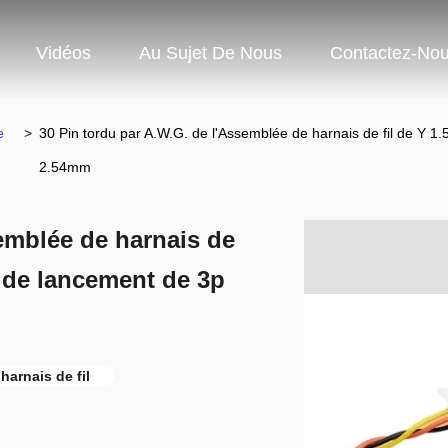
Vidéos
Au Sujet De Nous
Contactez-No
e
>
30 Pin tordu par A.W.G. de l'Assemblée de harnais de fil de Y 1
2.54mm
emblée de harnais de
e de lancement de 3p
harnais de fil