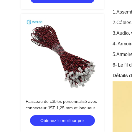
électroménagers
1.Assemb
2.Câbles 
3.Audio, 
4- Armoir
5.Armoir
6- Le fil
Détails 
Faisceau de câbles personnalisé avec
connecteur JST 1,25 mm et longueur
personnalisée, faisceau de câbles
Obtenez le meilleur prix
électronique certifié ISO9001