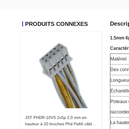
Descri
PRODUITS CONNEXES
1.5mm 6p
Caractér
Matériel
Des conn
Longueu
Échantil
Poteaux 
raccorde
JST PHDR-10VS 2x5p 2,0 mm en
La haute
hauteur à 10 broches Phd Pa66 câble