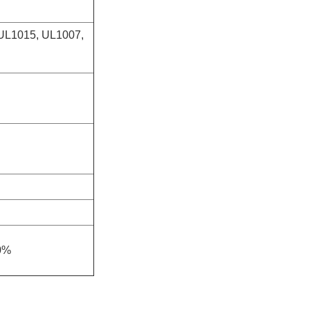
e UL1015, UL1007,
00%