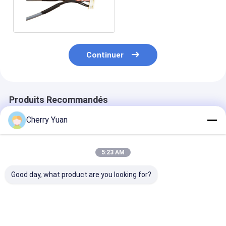
connecteur de Pin Jst
Ph2.0
Continuer
Produits Recommandés
Cherry Yuan
5:23 AM
Good day, what product are you looking for?
Armoire de fil de
JST PHDR-10VS
Faisceau de câ
tringle de 8 pin 12P
2x5p 2,0 mm en
JST GH 1.25
Molex 3.0
hauteur à 10 broches
personnalisé à
personnalisé avec
Phd Pa66 câble de
broches avec