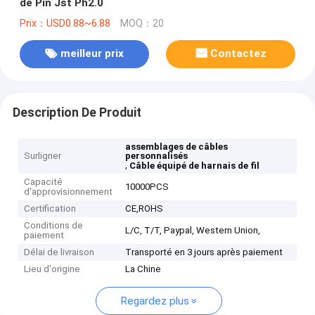
de Pin Jst Ph2.0
Prix：USD0.88~6.88
MOQ：20
meilleur prix
Contactez
Description De Produit
assemblages de câbles
Surligner
personnalisés
,
Câble équipé de harnais de fil
Capacité
10000PCS
d'approvisionnement
Certification
CE,ROHS
Conditions de
L/C, T/T, Paypal, Western Union,
paiement
Délai de livraison
Transporté en 3 jours après paiement
Lieu d'origine
La Chine
Regardez plus