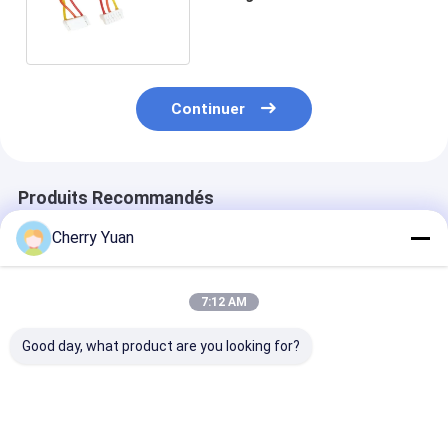
6p 1.25mm au connecteur de
conseil pour l'UAV
Continuer
Produits Recommandés
Cherry Yuan
7:12 AM
Good day, what product are you looking for?
Armoire de fil de
JST PHDR-10VS
Faisceau de câ
tringle de 8 pin 12P
2x5p 2,0 mm en
JST GH 1.25
Molex 3.0
hauteur à 10 broches
personnalisé à
personnalisé avec
Phd Pa66 câble de
broches avec