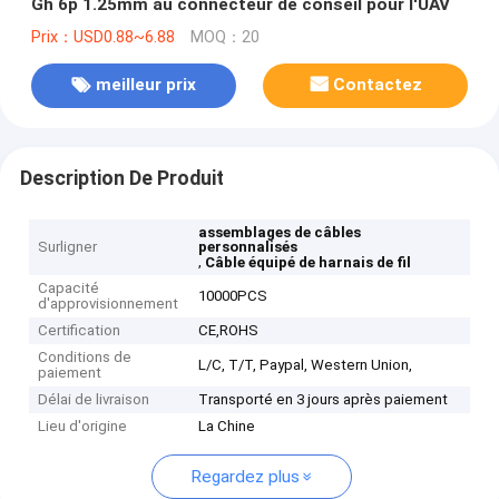
Gh 6p 1.25mm au connecteur de conseil pour l'UAV
Prix：USD0.88~6.88
MOQ：20
meilleur prix
Contactez
Description De Produit
assemblages de câbles
Surligner
personnalisés
,
Câble équipé de harnais de fil
Capacité
10000PCS
d'approvisionnement
Certification
CE,ROHS
Conditions de
L/C, T/T, Paypal, Western Union,
paiement
Délai de livraison
Transporté en 3 jours après paiement
Lieu d'origine
La Chine
Regardez plus