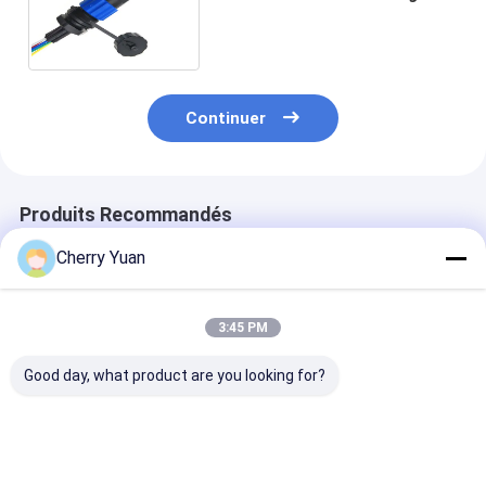
électrique SD13-6 de 2.0mm
imperméable à Jst - Ph6
Continuer
Produits Recommandés
Cherry Yuan
3:45 PM
Good day, what product are you looking for?
Mini harnais de
Câble fait sur
USB2.0 Main B
câblage électrique à
commande de PVC
4pin 2.54mm 
2 broches de 1,0 mm
de Pin DF52-10P-
To Usb2.0 Fem
0.8C du lancement
Usb Panel Mou