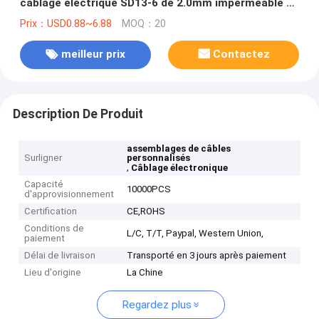
câblage électrique SD13-6 de 2.0mm imperméable à
Jst - Ph6
Prix：USD0.88~6.88
MOQ：20
meilleur prix
Contactez
Description De Produit
assemblages de câbles
Surligner
personnalisés
,
Câblage électronique
Capacité
10000PCS
d'approvisionnement
Certification
CE,ROHS
Conditions de
L/C, T/T, Paypal, Western Union,
paiement
Délai de livraison
Transporté en 3 jours après paiement
Lieu d'origine
La Chine
Regardez plus