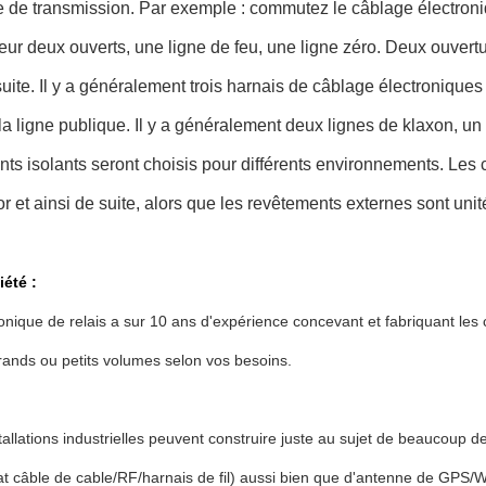
e de transmission. Par exemple : commutez le câblage électroniqu
rieur deux ouverts, une ligne de feu, une ligne zéro. Deux ouvertur
suite. Il y a généralement trois harnais de câblage électronique
 la ligne publique. Il y a généralement deux lignes de klaxon, un p
ts isolants seront choisis pour différents environnements. Les
or et ainsi de suite, alors que les revêtements externes sont uni
iété :
ronique de relais a sur 10 ans d'expérience concevant et fabriquant le
ands ou petits volumes selon vos besoins.
tallations industrielles peuvent construire juste au sujet de beaucoup 
at câble de cable/RF/harnais de fil) aussi bien que d'antenne de GPS