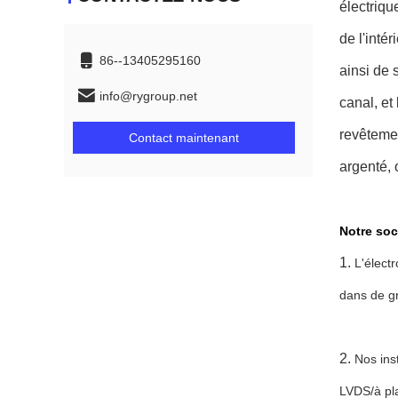
électriqu
de l'inté
86--13405295160
ainsi de 
info@rygroup.net
canal, et
revêtemen
Contact maintenant
argenté, 
Notre soc
1.
L'élect
dans de gr
2.
Nos ins
LVDS/à pl