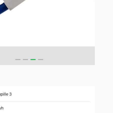
pille 3
-vh