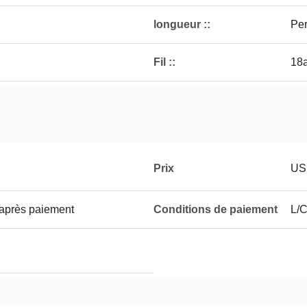
longueur ::
Per
Fil ::
18
Prix
US
 après paiement
Conditions de paiement
L/C