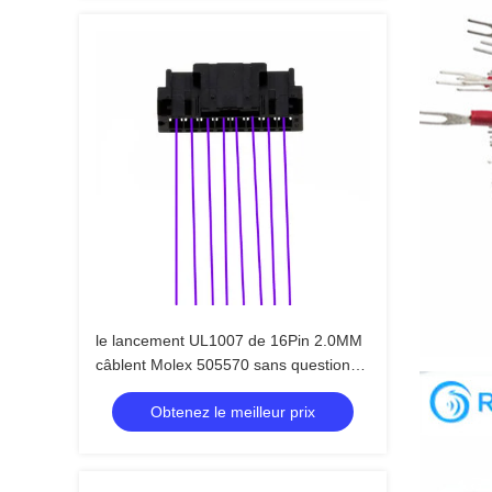
le lancement UL1007 de 16Pin 2.0MM
câblent Molex 505570 sans questions
de transfert
Obtenez le meilleur prix