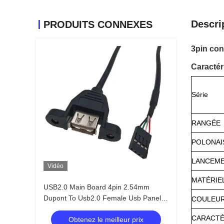
Descri
PRODUITS CONNEXES
3pin con
Caractér
Série
RANGÉE
POLONAI
LANCEM
Vidéo
MATÉRIE
USB2.0 Main Board 4pin 2.54mm
Dupont To Usb2.0 Female Usb Panel
COULEU
Mount Cable
CARACTÉ
Obtenez le meilleur prix