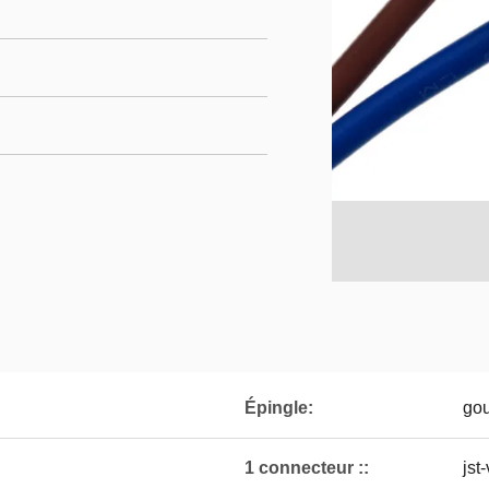
Épingle:
gou
1 connecteur ::
jst