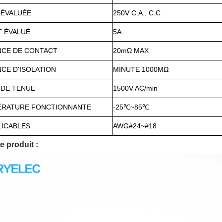
 ÉVALUÉE
250V C.A., C.C
 ÉVALUÉ
5A
NCE DE CONTACT
20mΩ MAX
CE D'ISOLATION
MINUTE 1000MΩ
 DE TENUE
1500V AC/min
ÉRATURE FONCTIONNANTE
-25℃~85℃
LICABLES
AWG#24~#18
e produit :