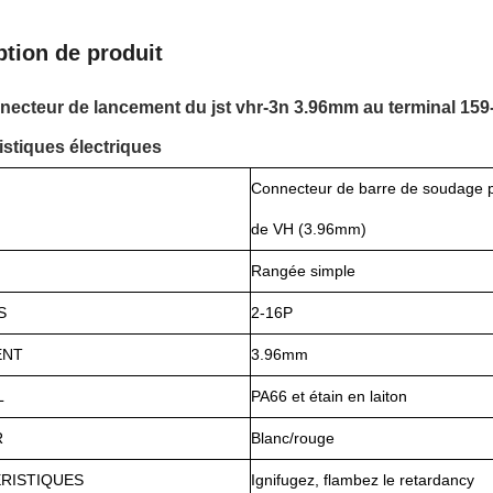
ption de produit
necteur de lancement du jst vhr-3n 3.96mm au terminal 159-2
istiques électriques
Connecteur de barre de soudage p
de VH (3.96mm)
Rangée simple
S
2-16P
ENT
3.96mm
L
PA66 et étain en laiton
R
Blanc/rouge
RISTIQUES
Ignifugez, flambez le retardancy