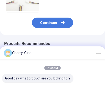
1.25mm de Molex Clik de
harnais de fil tordu par A.W.G. à
4pin Molex
Continuer
Produits Recommandés
Cherry Yuan
7:32 AM
Good day, what product are you looking for?
Armoire de fil de
JST PHDR-10VS
Faisceau de câ
tringle de 8 pin 12P
2x5p 2,0 mm en
JST GH 1.25
Molex 3.0
hauteur à 10 broches
personnalisé à
personnalisé avec
Phd Pa66 câble de
broches avec
câble en PVC 300V
connexion avec
conducteur en
Meilleur prix
Meilleur prix
Meilleur p