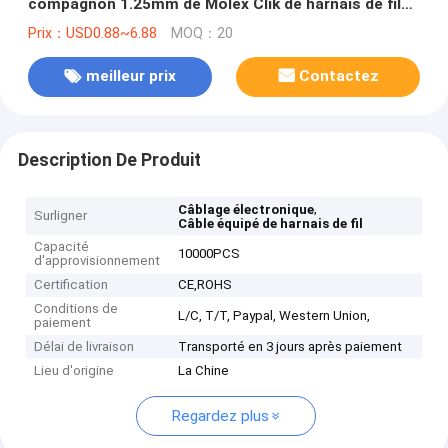
compagnon 1.25mm de Molex Clik de harnais de fil
tordu par A.W.G. à 4pin Molex
Prix：USD0.88~6.88
MOQ：20
meilleur prix
Contactez
Description De Produit
,
Câblage électronique
Surligner
Câble équipé de harnais de fil
Capacité
10000PCS
d'approvisionnement
Certification
CE,ROHS
Conditions de
L/C, T/T, Paypal, Western Union,
paiement
Délai de livraison
Transporté en 3 jours après paiement
Lieu d'origine
La Chine
Regardez plus