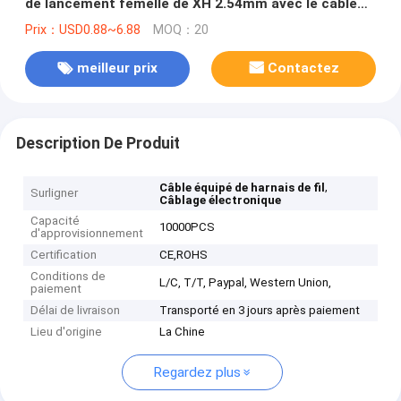
de lancement femelle de XH 2.54mm avec le câble
d'UL1007 24AWG
Prix：USD0.88~6.88
MOQ：20
meilleur prix
Contactez
Description De Produit
,
Câble équipé de harnais de fil
Surligner
Câblage électronique
Capacité
10000PCS
d'approvisionnement
Certification
CE,ROHS
Conditions de
L/C, T/T, Paypal, Western Union,
paiement
Délai de livraison
Transporté en 3 jours après paiement
Lieu d'origine
La Chine
Regardez plus