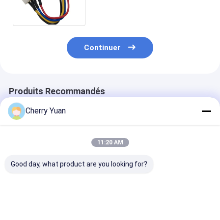
lancement femelle de XH
2.54mm avec le câble d'UL1007
24AWG
Continuer
Produits Recommandés
Cherry Yuan
11:20 AM
Good day, what product are you looking for?
Mini harnais de
Câble fait sur
USB2.0 Main B
câblage électrique à
commande de PVC
4pin 2.54mm 
2 broches de 1,0 mm
de Pin DF52-10P-
To Usb2.0 Fem
0.8C du lancement
Usb Panel Mou
10 du harnais 0.8mm
Cable
Meilleur prix
Meilleur prix
Meilleur p