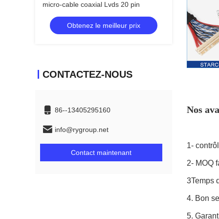
micro-cable coaxial Lvds 20 pin
Obtenez le meilleur prix
CONTACTEZ-NOUS
Nos ava
86--13405295160
info@rygroup.net
1- contrô
Contact maintenant
2- MOQ fa
3Temps de
4. Bon se
5. Garant