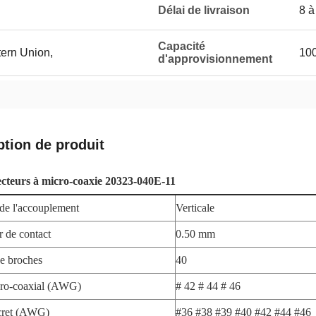
Délai de livraison
8 à
Capacité
tern Union,
10
d'approvisionnement
ption de produit
cteurs à micro-coaxie 20323-040E-11
 de l'accouplement
Verticale
r de contact
0.50 mm
e broches
40
cro-coaxial (AWG)
# 42 # 44 # 46
cret (AWG)
#36 #38 #39 #40 #42 #44 #46