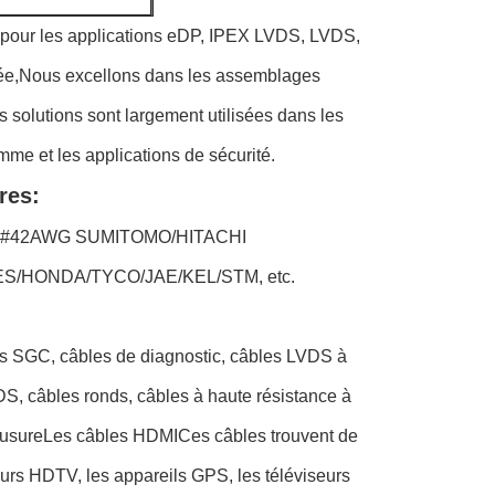
 pour les applications eDP, IPEX LVDS, LVDS,
tée,Nous excellons dans les assemblages
olutions sont largement utilisées dans les
e et les applications de sécurité.
res:
WG-#42AWG SUMITOMO/HITACHI
CES/HONDA/TYCO/JAE/KEL/STM, etc.
es SGC, câbles de diagnostic, câbles LVDS à
, câbles ronds, câbles à haute résistance à
à l'usureLes câbles HDMICes câbles trouvent de
seurs HDTV, les appareils GPS, les téléviseurs