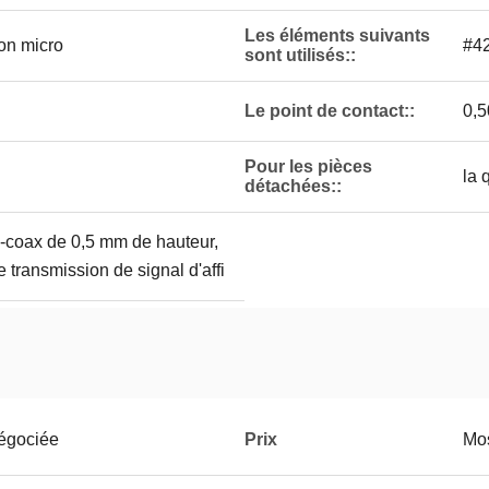
Les éléments suivants
son micro
#4
sont utilisés::
Le point de contact::
0,5
Pour les pièces
la 
détachées::
-coax de 0,5 mm de hauteur,
 transmission de signal d'affi
négociée
Prix
Mos