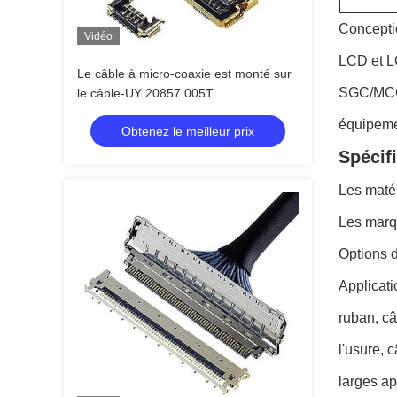
Concepti
Vidéo
LCD et L
Le câble à micro-coaxie est monté sur
SGC/MCC/
le câble-UY 20857 005T
équipeme
Obtenez le meilleur prix
Spécifi
Les mat
Les mar
Options 
Applicat
ruban, c
l'usure, 
larges ap