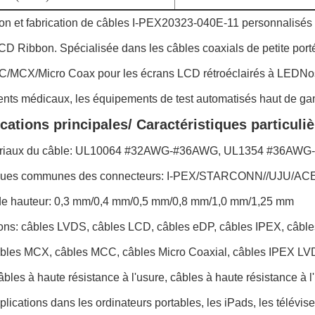
on et fabrication de câbles I-PEX20323-040E-11 personnalisés
CD Ribbon. Spécialisée dans les câbles coaxials de petite por
MCX/Micro Coax pour les écrans LCD rétroéclairés à LEDNos s
nts médicaux, les équipements de test automatisés haut de gamm
cations principales/ Caractéristiques particuliè
ériaux du câble: UL10064 #32AWG-#36AWG, UL1354 #36A
ques communes des connecteurs: I-PEX/STARCONN//UJU/A
de hauteur: 0,3 mm/0,4 mm/0,5 mm/0,8 mm/1,0 mm/1,25 mm
ions: câbles LVDS, câbles LCD, câbles eDP, câbles IPEX, câbl
âbles MCX, câbles MCC, câbles Micro Coaxial, câbles IPEX LVDS
câbles à haute résistance à l'usure, câbles à haute résistance 
plications dans les ordinateurs portables, les iPads, les télévi