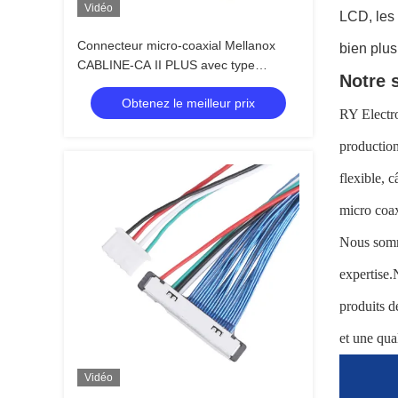
Vidéo
LCD, les 
Connecteur micro-coaxial Mellanox
bien plus
CABLINE-CA II PLUS avec type
Notre 
d'accouplement horizontal, hauteur de
Obtenez le meilleur prix
contact de 0,4 mm, 20680 20788
RY Electro
20789 20790
production
flexible, 
micro coax
Nous somm
expertise.
produits d
et une qual
Vidéo