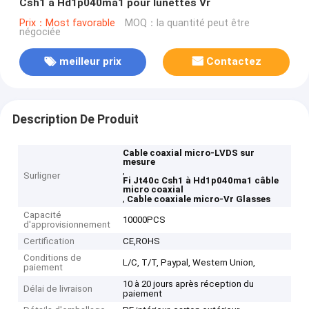
Csh1 à Hd1p040ma1 pour lunettes Vr
Prix：Most favorable
MOQ：la quantité peut être
négociée
meilleur prix
Contactez
Description De Produit
Cable coaxial micro-LVDS sur
mesure
,
Surligner
Fi Jt40c Csh1 à Hd1p040ma1 câble
micro coaxial
,
Cable coaxiale micro-Vr Glasses
Capacité
10000PCS
d'approvisionnement
Certification
CE,ROHS
Conditions de
L/C, T/T, Paypal, Western Union,
paiement
10 à 20 jours après réception du
Délai de livraison
paiement