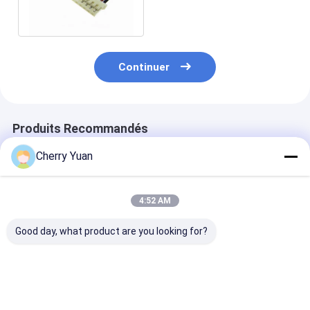
assmbly pour la lumière
de dos de LED
Continuer
Produits Recommandés
Cherry Yuan
4:52 AM
Good day, what product are you looking for?
Armoire de fil de
JST PHDR-10VS
Faisceau de câ
tringle de 8 pin 12P
2x5p 2,0 mm en
JST GH 1.25
Molex 3.0
hauteur à 10 broches
personnalisé à
personnalisé avec
Phd Pa66 câble de
broches avec
câble en PVC 300V
connexion avec
conducteur en
Meilleur prix
Meilleur prix
Meilleur p