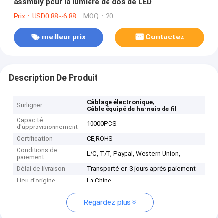
assmbly pour la lumière de dos de LED
Prix：USD0.88~6.88
MOQ：20
meilleur prix
Contactez
Description De Produit
,
Câblage électronique
Surligner
Câble équipé de harnais de fil
Capacité
10000PCS
d'approvisionnement
Certification
CE,ROHS
Conditions de
L/C, T/T, Paypal, Western Union,
paiement
Délai de livraison
Transporté en 3 jours après paiement
Lieu d'origine
La Chine
Regardez plus