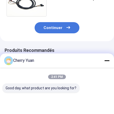
d'Unshield de cable électrique
de connecteur de Molex
Continuer
Produits Recommandés
Cherry Yuan
2:41 PM
Good day, what product are you looking for?
Mini harnais de
Câble fait sur
USB2.0 Main B
câblage électrique à
commande de PVC
4pin 2.54mm 
2 broches de 1,0 mm
de Pin DF52-10P-
To Usb2.0 Fem
0.8C du lancement
Usb Panel Mou