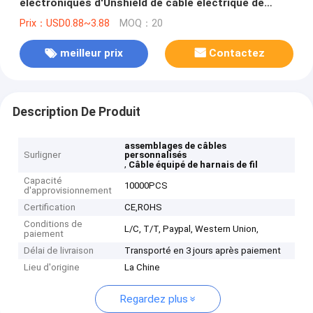
électroniques d'Unshield de cable électrique de
connecteur de Molex
Prix：USD0.88~3.88
MOQ：20
meilleur prix
Contactez
Description De Produit
assemblages de câbles
Surligner
personnalisés
,
Câble équipé de harnais de fil
Capacité
10000PCS
d'approvisionnement
Certification
CE,ROHS
Conditions de
L/C, T/T, Paypal, Western Union,
paiement
Délai de livraison
Transporté en 3 jours après paiement
Lieu d'origine
La Chine
Regardez plus