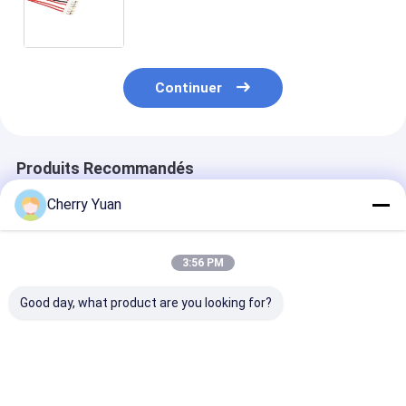
pour l'affichage à cristaux liquides
examinent/l'inverseur clavier de
contre-jour
Continuer
Produits Recommandés
Cherry Yuan
3:56 PM
Good day, what product are you looking for?
Armoire de fil de
JST PHDR-10VS
Faisceau de câ
tringle de 8 pin 12P
2x5p 2,0 mm en
JST GH 1.25
Molex 3.0
hauteur à 10 broches
personnalisé à
personnalisé avec
Phd Pa66 câble de
broches avec
câble en PVC 300V
connexion avec
conducteur en
Meilleur prix
Meilleur prix
Meilleur p