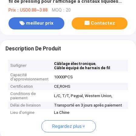
fil de pressing pour l'affichage à cristaux liquides
examinent/l'inverseur clavier de contre-jour
Prix：USD0.88~3.88
MOQ：20
meilleur prix
Contactez
Description De Produit
,
Câblage électronique
Surligner
Câble équipé de harnais de fil
Capacité
10000PCS
d'approvisionnement
Certification
CE,ROHS
Conditions de
L/C, T/T, Paypal, Western Union,
paiement
Délai de livraison
Transporté en 3 jours après paiement
Lieu d'origine
La Chine
Regardez plus