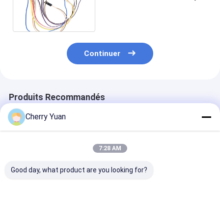
rabattement/pressant le
câblage électrique
Continuer
Produits Recommandés
Cherry Yuan
7:28 AM
Good day, what product are you looking for?
Mini harnais de
Câble fait sur
USB2.0 Main B
câblage électrique à
commande de PVC
4pin 2.54mm 
2 broches de 1,0 mm
de Pin DF52-10P-
To Usb2.0 Fem
0.8C du lancement
Usb Panel Mou