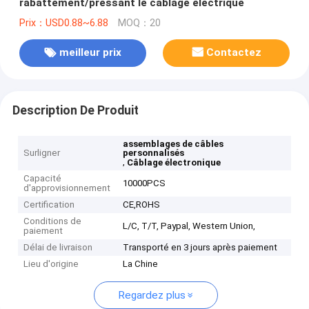
rabattement/pressant le câblage électrique
Prix：USD0.88~6.88
MOQ：20
meilleur prix
Contactez
Description De Produit
assemblages de câbles
Surligner
personnalisés
,
Câblage électronique
Capacité
10000PCS
d'approvisionnement
Certification
CE,ROHS
Conditions de
L/C, T/T, Paypal, Western Union,
paiement
Délai de livraison
Transporté en 3 jours après paiement
Lieu d'origine
La Chine
Regardez plus