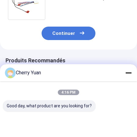
équipés faits sur commande
électroniques de Pin
Continuer
Produits Recommandés
Cherry Yuan
4:16 PM
Good day, what product are you looking for?
Armoire de fil de
JST PHDR-10VS
Faisceau de câ
tringle de 8 pin 12P
2x5p 2,0 mm en
JST GH 1.25
Molex 3.0
hauteur à 10 broches
personnalisé à
personnalisé avec
Phd Pa66 câble de
broches avec