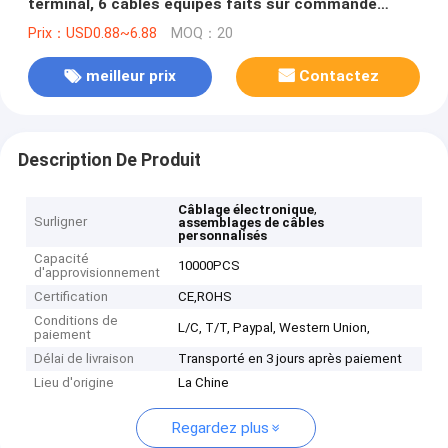
terminal, 6 câbles équipés faits sur commande
électroniques de Pin
Prix：USD0.88~6.88
MOQ：20
meilleur prix
Contactez
Description De Produit
,
Câblage électronique
Surligner
assemblages de câbles
personnalisés
Capacité
10000PCS
d'approvisionnement
Certification
CE,ROHS
Conditions de
L/C, T/T, Paypal, Western Union,
paiement
Délai de livraison
Transporté en 3 jours après paiement
Lieu d'origine
La Chine
Regardez plus