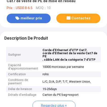
Cat7 de veste de PE de mise en réseau
Prix：USD0.8-6.5
MOQ：10
meilleur prix
Contactez
Description De Produit
,
Corde d'Ethernet d'UTP Cat7
corde d'Ethernet de la veste Cat7 de
Surligner
PE
,
câble LAN de la catégorie 7 d'UTP
Capacité
10000 morceaux par semaine
d'approvisionnement
Certification
rohs
Conditions de
L/C, D/A, D/P, T/T, Western Union,
paiement
Délai de livraison
15-25days
Détails d'emballage
Carton du PE bag+export
Regardez plus