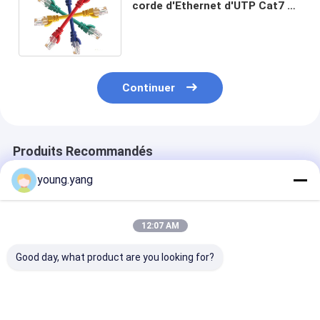
corde d'Ethernet d'UTP Cat7 de
veste de PE de mise en réseau
Continuer
Produits Recommandés
young.yang
12:07 AM
Good day, what product are you looking for?
Cat6 RJ45 Ethernet
Internet tressé Lan
RoHS 24AWG p
Patch Gigabit réseau
Cord de coton de
mince Cat6 Cr
LAN câble rond câble
mise en réseau de
End RJ45 Jum