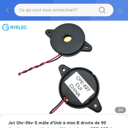
2
/
4
Jst Ghr-06v-S mâle d'Usb à mini B droite de 90