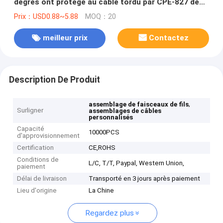
degrés ont protégé au câble tordu par CPE-827 de
CUI
Prix：USD0.88~5.88
MOQ：20
meilleur prix
Contactez
Description De Produit
,
assemblage de faisceaux de fils
Surligner
assemblages de câbles
personnalisés
Capacité
10000PCS
d'approvisionnement
Certification
CE,ROHS
Conditions de
L/C, T/T, Paypal, Western Union,
paiement
Délai de livraison
Transporté en 3 jours après paiement
Lieu d'origine
La Chine
Regardez plus