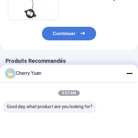
ont protégé au câble tordu
par CPE-827 de CUI
Continuer
Produits Recommandés
Cherry Yuan
5:27 AM
Good day, what product are you looking for?
Molex 51021-0500
Cable Ethernet
Cordon
1,25 au lancement de
personnalisé RJ45
d'alimentation
JST ZHR-5 5P
Cat6e avec contacts
européen à 3 
1.5MM avec le fil
plaqués or et
avec matériau