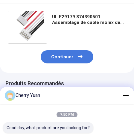
UL E29179 874390501
Assemblage de câble molex de
1,5 mm de hauteur de
l'enroulement Certificat UL
Continuer
Produits Recommandés
Cherry Yuan
7:50 PM
Good day, what product are you looking for?