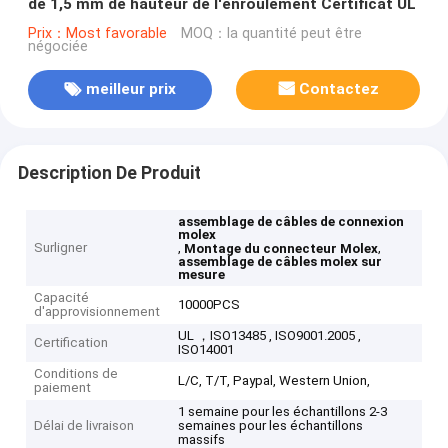
de 1,5 mm de hauteur de l'enroulement Certificat UL
Prix：Most favorable
MOQ：la quantité peut être
négociée
meilleur prix
Contactez
Description De Produit
assemblage de câbles de connexion
molex
Surligner
,
,
Montage du connecteur Molex
assemblage de câbles molex sur
mesure
Capacité
10000PCS
d'approvisionnement
UL ，ISO13485 , ISO9001.2005 ,
Certification
ISO14001
Conditions de
L/C, T/T, Paypal, Western Union,
paiement
1 semaine pour les échantillons 2-3
Délai de livraison
semaines pour les échantillons
massifs