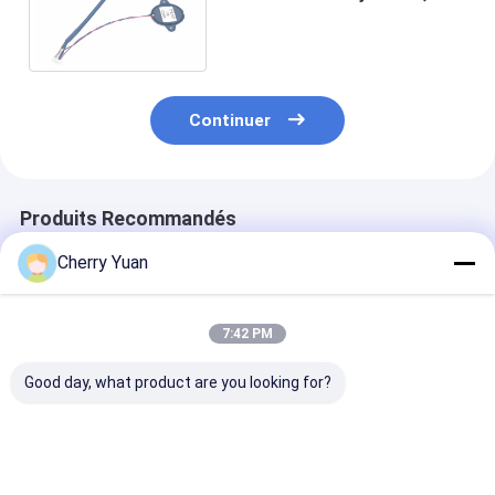
millimètres de connecteur de
câble d'adaptateur
Continuer
Produits Recommandés
Cherry Yuan
7:42 PM
Good day, what product are you looking for?
Molex 51021-0500
Cable Ethernet
Cordon
1,25 au lancement de
personnalisé RJ45
d'alimentation
JST ZHR-5 5P
Cat6e avec contacts
européen à 3 
1.5MM avec le fil
plaqués or et
avec matériau