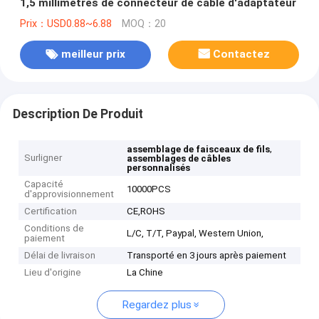
1,5 millimètres de connecteur de câble d'adaptateur
Prix：USD0.88~6.88
MOQ：20
meilleur prix
Contactez
Description De Produit
,
assemblage de faisceaux de fils
Surligner
assemblages de câbles
personnalisés
Capacité
10000PCS
d'approvisionnement
Certification
CE,ROHS
Conditions de
L/C, T/T, Paypal, Western Union,
paiement
Délai de livraison
Transporté en 3 jours après paiement
Lieu d'origine
La Chine
Regardez plus