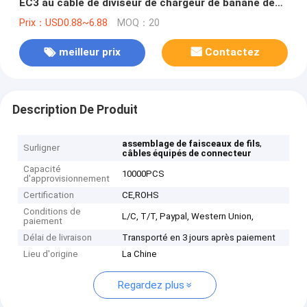
EC3 au câble de diviseur de chargeur de banane de
4mm
Prix：USD0.88~6.88
MOQ：20
meilleur prix
Contactez
Description De Produit
,
assemblage de faisceaux de fils
Surligner
câbles équipés de connecteur
Capacité
10000PCS
d'approvisionnement
Certification
CE,ROHS
Conditions de
L/C, T/T, Paypal, Western Union,
paiement
Délai de livraison
Transporté en 3 jours après paiement
Lieu d'origine
La Chine
Regardez plus