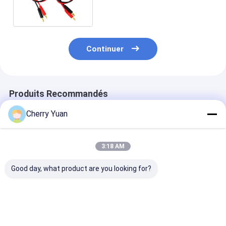
EC3 au câble de diviseur de
chargeur de banane de 4mm
Continuer
Produits Recommandés
Cherry Yuan
3:18 AM
Good day, what product are you looking for?
Molex 51021-0500
Cable Ethernet
Cordon
1,25 au lancement de
personnalisé RJ45
d'alimentation
JST ZHR-5 5P
Cat6e avec contacts
européen à 3 
1.5MM avec le fil
plaqués or et
avec matériau
flexible de câble de
conducteurs en
ignifuge pour
Meilleur prix
Meilleur prix
Meilleur p