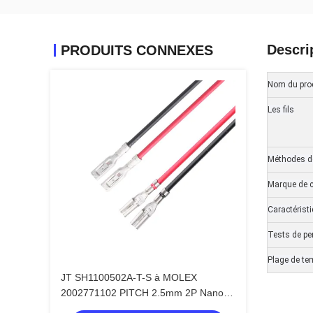
Descri
PRODUITS CONNEXES
Nom du pro
Les fils
Méthodes de
Marque de 
Caractérist
Tests de p
Plage de te
JT SH1100502A-T-S à MOLEX
2002771102 PITCH 2.5mm 2P Nano-
Fit Plug Housing 18-22AWG OEM /