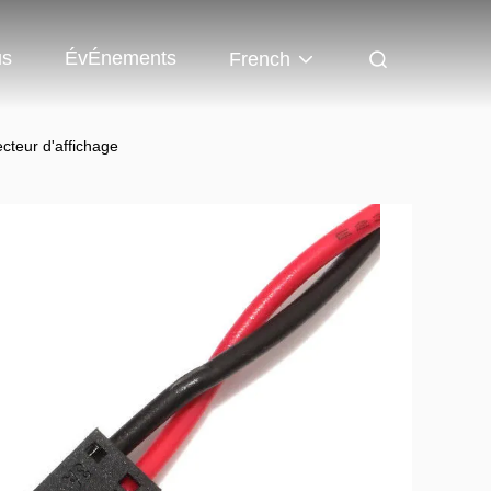
us
ÉvÉnements
French
teur d'affichage