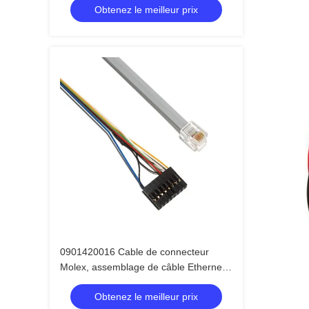
Obtenez le meilleur prix
ODM
0901420016 Cable de connecteur
Molex, assemblage de câble Ethernet
Rj12 à 6 broches
Obtenez le meilleur prix