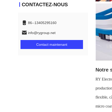
CONTACTEZ-NOUS
86--13405295160
info@rygroup.net
Contact maintenant
Notre 
RY Electro
production
flexible, 
micro coax