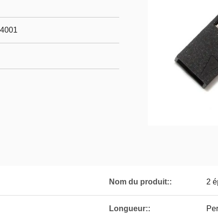
14001
Nom du produit::
2 é
Longueur::
Per