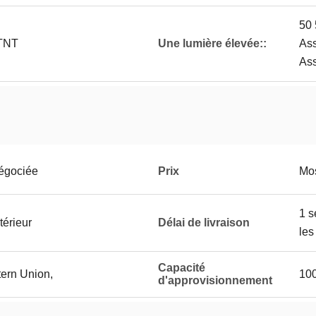
50 
TNT
Une lumière élevée::
Ass
As
négociée
Prix
Mos
1 s
térieur
Délai de livraison
les
Capacité
tern Union,
10
d'approvisionnement