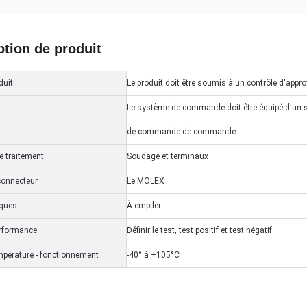
ption de produit
duit
Le produit doit être soumis à un contrôle d'appr
Le système de commande doit être équipé d'u
de commande de commande.
 traitement
Soudage et terminaux
connecteur
Le MOLEX
iques
À empiler
erformance
Définir le test, test positif et test négatif
mpérature - fonctionnement
-40° à +105°C