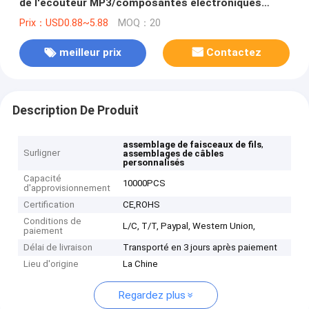
de l'écouteur MP3/composantes électroniques
disponibles
Prix：USD0.88~5.88
MOQ：20
meilleur prix
Contactez
Description De Produit
,
assemblage de faisceaux de fils
Surligner
assemblages de câbles
personnalisés
Capacité
10000PCS
d'approvisionnement
Certification
CE,ROHS
Conditions de
L/C, T/T, Paypal, Western Union,
paiement
Délai de livraison
Transporté en 3 jours après paiement
Lieu d'origine
La Chine
Regardez plus