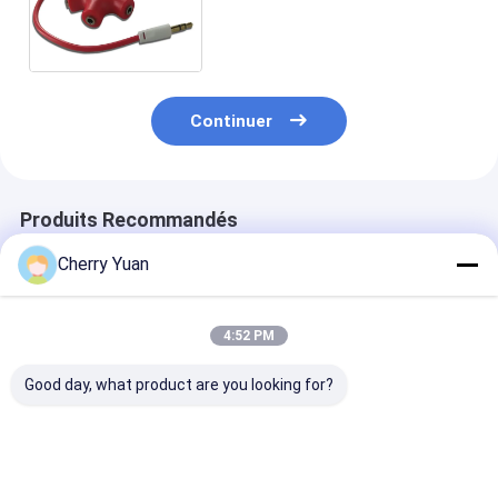
l'écouteur MP3/composantes
électroniques disponibles
Continuer
Produits Recommandés
Cherry Yuan
4:52 PM
Good day, what product are you looking for?
Molex 51021-0500
Cable Ethernet
Cordon
1,25 au lancement de
personnalisé RJ45
d'alimentation
JST ZHR-5 5P
Cat6e avec contacts
européen à 3 
1.5MM avec le fil
plaqués or et
avec matériau