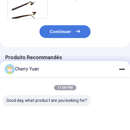
commande d'USB de
connecteur de
Continuer
Produits Recommandés
Cherry Yuan
11:09 PM
Good day, what product are you looking for?
Molex 51021-0500
Cable Ethernet
Cordon
1,25 au lancement de
personnalisé RJ45
d'alimentation
JST ZHR-5 5P
Cat6e avec contacts
européen à 3 
1.5MM avec le fil
plaqués or et
avec matériau