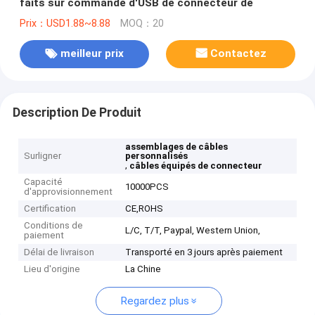
faits sur commande d'USB de connecteur de
Prix：USD1.88~8.88
MOQ：20
meilleur prix
Contactez
Description De Produit
assemblages de câbles
Surligner
personnalisés
,
câbles équipés de connecteur
Capacité
10000PCS
d'approvisionnement
Certification
CE,ROHS
Conditions de
L/C, T/T, Paypal, Western Union,
paiement
Délai de livraison
Transporté en 3 jours après paiement
Lieu d'origine
La Chine
Regardez plus