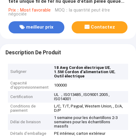
tête unique fil de fer nu queue d'étain pelée queue
pour appareil électroménager ou outil électrique
Prix：Most favorable
MOQ：la quantité peut être
négociée
meilleur prix
Contactez
Description De Produit
,
18 Awg Cordon électrique UE
Surligner
,
1.5M Cordon d'alimentation UE
Outil électrique
Capacité
100000
d'approvisionnement
UL ，ISO13485 , ISO9001.2005 ,
Certification
ISO14001
Conditions de
L/C, T/T, Paypal, Western Union, , D/A,
paiement
D/P
1 semaine pour les échantillons 2-3
Délai de livraison
semaines pour les échantillons
massifs
Détails d'emballage
PE intérieur, carton extérieur