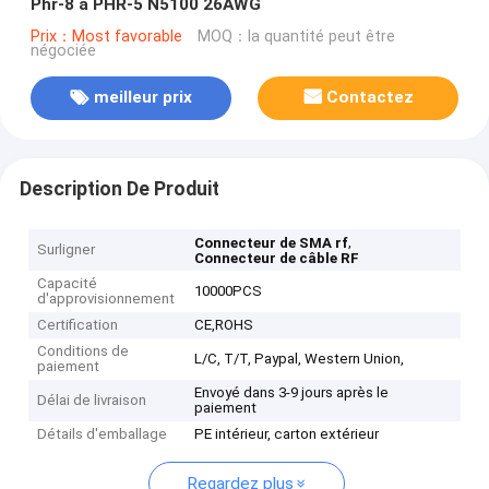
Phr-8 à PHR-5 N5100 26AWG
Prix：Most favorable
MOQ：la quantité peut être
négociée
meilleur prix
Contactez
Description De Produit
,
Connecteur de SMA rf
Surligner
Connecteur de câble RF
Capacité
10000PCS
d'approvisionnement
Certification
CE,ROHS
Conditions de
L/C, T/T, Paypal, Western Union,
paiement
Envoyé dans 3-9 jours après le
Délai de livraison
paiement
Détails d'emballage
PE intérieur, carton extérieur
Regardez plus