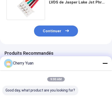
LVDS de Jasper Lake Jst Phr-
8 à PHR-5 N5100 26AWG
Continuer
Produits Recommandés
Cherry Yuan
9:00 AM
Good day, what product are you looking for?
Câble LVDS 30
Câble d'écran LCD
Câble LVDS
broches en
LVDS général JAE FI-
Copartner 30
promotion avec
x30 30 broches vers
broches Hiros