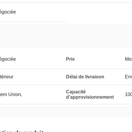
négociée
négociée
Prix
Mos
térieur
Délai de livraison
Env
Capacité
tern Union,
10
d'approvisionnement