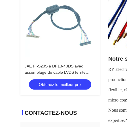
Notre 
JAE FI-S20S à DF13-40DS avec
RY Electro
assemblage de câble LVDS ferrite
ZCAT2035-0930
production
Obtenez le meilleur prix
flexible, 
micro coax
Nous somm
CONTACTEZ-NOUS
expertise.