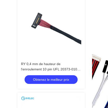
RY 0,4 mm de hauteur de
l'enroulement 10 pin UFL 20373-010T
à 10 pin UFL 20373-010T EDP Micro
Obtenez le meilleur prix
Coax AWG36 Assemblage de câble
Lvds