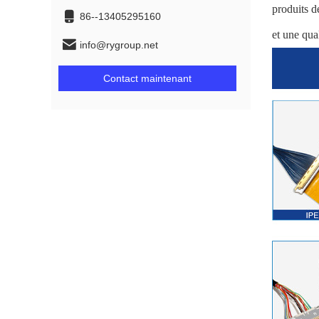
produits d
86--13405295160
et une qual
info@rygroup.net
Contact maintenant