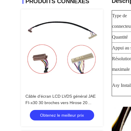
Descri
PRODUITS CONNEXES
Type de
connecteu
Quantité
Appui au 
Résolutio
maximale
Asy Instal
Câble d'écran LCD LVDS général JAE
FI-x30 30 broches vers Hirose 20
broches DF13 fil blindé torsadé 20276
Obtenez le meilleur prix
pour carte pilote