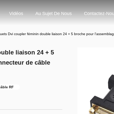
Vidéos
Au Sujet De Nous
Contactez-No
uets Dvi coupler féminin double liaison 24 + 5 broche pour l'assembl
uble liaison 24 + 5
nnecteur de câble
câble RF