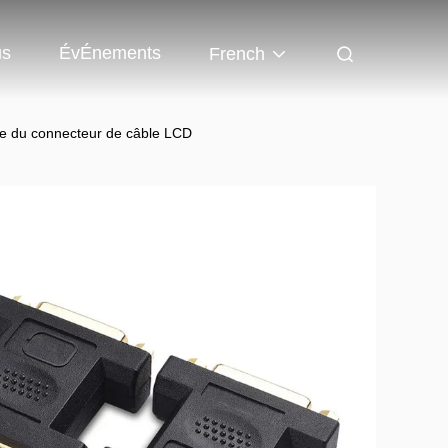
us
ÉvÉnements
French
age du connecteur de câble LCD