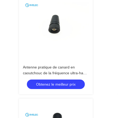
Antenne pratique de canard en
caoutchouc de la fréquence ultra-haute
mini 35mm avec le connecteur
Obtenez le meilleur prix
masculin droit de SMA