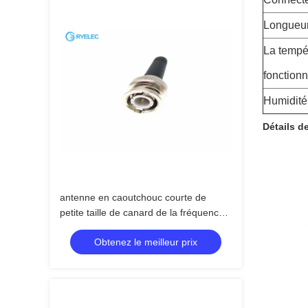
Longueur
La tempé
fonction
Humidité
Détails de
antenne en caoutchouc courte de
petite taille de canard de la fréquence
ultra-haute 1Dbi 450-470mhz avec le
Obtenez le meilleur prix
connecteur masculin de BNC