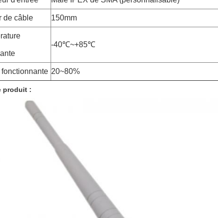
 de câble
150mm
rature
-40℃~+85℃
nante
 fonctionnante
20~80%
 produit :