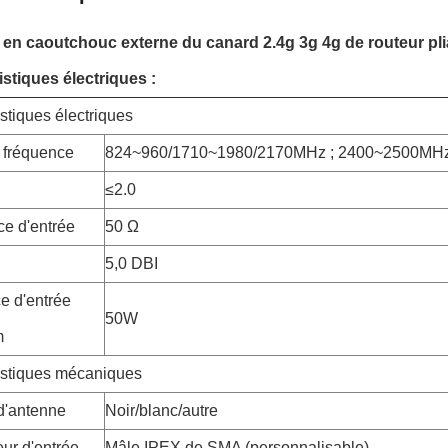
en caoutchouc externe du canard 2.4g 3g 4g de routeur plia
istiques électriques :
stiques électriques
 fréquence
824~960/1710~1980/2170MHz ; 2400~2500MH
≤2.0
e d'entrée
50 Ω
5,0 DBI
e d'entrée
50W
m
istiques mécaniques
d'antenne
Noir/blanc/autre
ur d'entrée
Mâle IPEX de SMA (personnalisable)