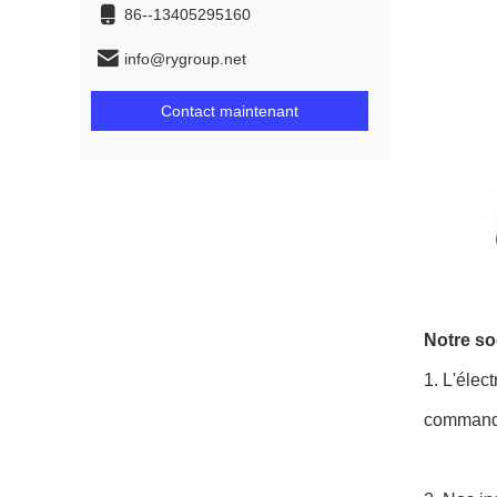
86--13405295160
info@rygroup.net
Contact maintenant
Notre soc
1.
L'élect
commande