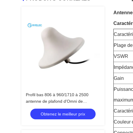
Antenne 
Caractér
Caractéri
Plage de
VSWR
Impédanc
Gain
Puissanc
Profil bas 806 à 960/1710 à 2500
maximu
antenne de plafond d'Omni de
couverture de 360 degrés
Caractér
Obtenez le meilleur prix
Couleur 
Connecte