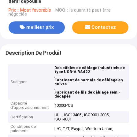
demi dépouillé
Prix：Most favorable
MOQ：la quantité peut être
négociée
meilleur prix
Contactez
Description De Produit
Des câbles de câblage industriels de
type USB-A RS422
,
Fabricant de harnais de câblage en
Surligner
cuivre
,
Fabricant de fils de câblage semi-
décapés
Capacité
10000PCS
d'approvisionnement
UL ，ISO13485 , ISO9001.2005 ,
Certification
ISO14001
Conditions de
L/C, T/T, Paypal, Western Union,
paiement