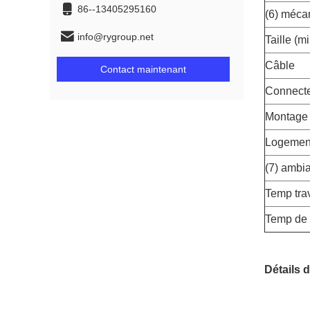
86--13405295160
(6) méca
info@rygroup.net
Taille (mi
Câble
Contact maintenant
Connect
Montage 
Logement
(7) ambi
Temp trav
Temp de 
Détails d