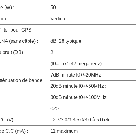
e (W) :
50
ion :
Vertical
Filter pour GPS
LNA (sans câble) :
dBi 28 typique
 bruit (DB) :
2
(f0=1575.42 mégahertz)
7dB minute f0+/-20MHz ;
'atténuation de bande
20dB minute f0+/-50MHz ;
30dB minute f0+/-100MHz
<2>
CC (V) :
: 2.7/3.0/3.3/5.0/3.0 à 5,0 etc.
de C.C (mA) :
11 maximum