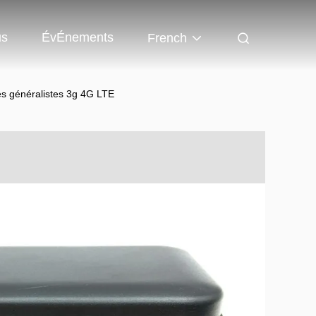
us
ÉvÉnements
French
es généralistes 3g 4G LTE