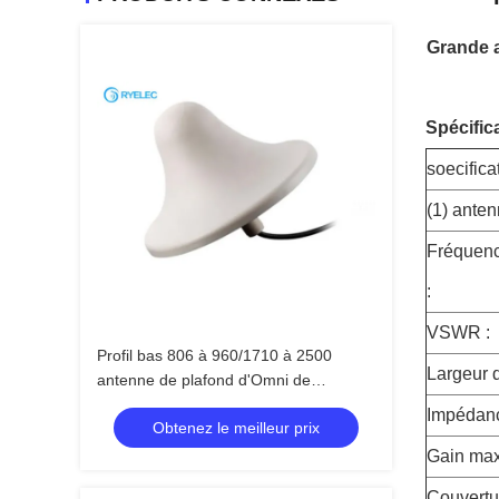
Grande a
Spécifica
soecificat
(1) ante
Fréquenc
:
VSWR :
Profil bas 806 à 960/1710 à 2500
Largeur 
antenne de plafond d'Omni de
couverture de 360 degrés
Impédanc
Obtenez le meilleur prix
Gain ma
Couvertu