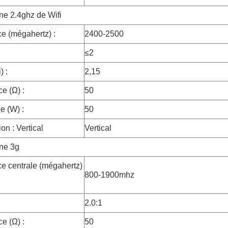
ne 2.4ghz de Wifi
e (mégahertz) :
2400-2500
≤2
) :
2,15
e (Ω) :
50
e (W) :
50
ion : Vertical
Vertical
nne 3g
e centrale (mégahertz)
800-1900mhz
2.0:1
e (Ω) :
50