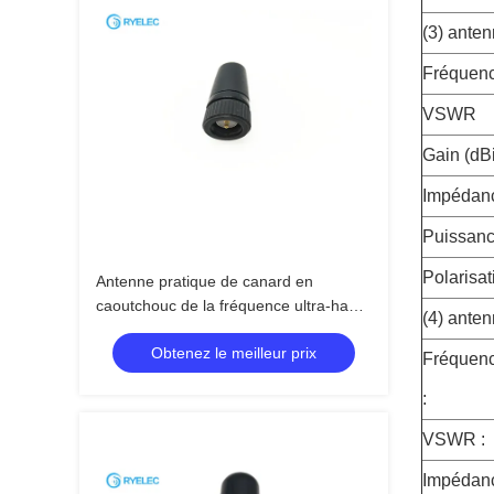
(3) anten
Fréquenc
VSWR
Gain (dBi
Impédanc
Puissanc
Polarisat
Antenne pratique de canard en
caoutchouc de la fréquence ultra-haute
(4) ante
mini 35mm avec le connecteur
Obtenez le meilleur prix
masculin droit de SMA
Fréquenc
:
VSWR :
Impédanc