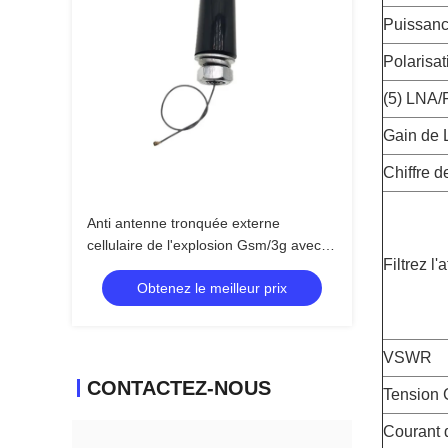
Puissanc
Polarisat
(5) LNA/
Gain de 
Chiffre de
Anti antenne tronquée externe
cellulaire de l'explosion Gsm/3g avec le
Filtrez l
connecteur d'Ipex avec le bâti de vis
Obtenez le meilleur prix
VSWR
CONTACTEZ-NOUS
Tension 
Courant 