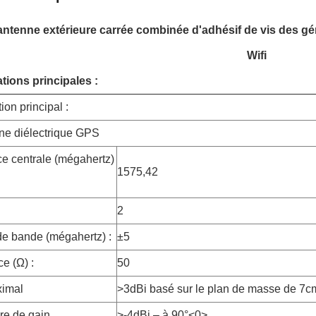
ntenne extérieure carrée combinée d'adhésif de vis des gén
Wifi
tions principales :
ion principal :
nne diélectrique GPS
e centrale (mégahertz)
1575,42
2
de bande (mégahertz) :
±5
e (Ω) :
50
ximal
>3dBi basé sur le plan de masse de 7
re de gain
>-4dBi – à 90°<0>