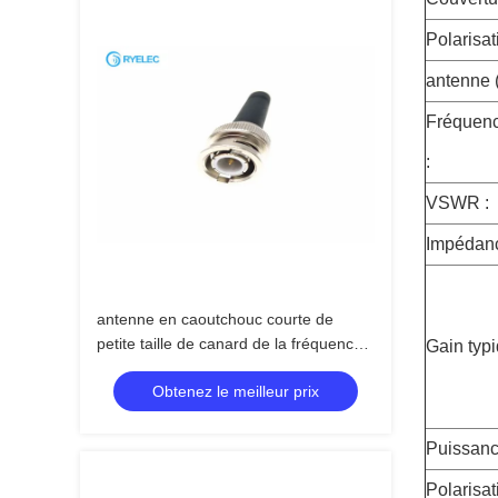
Polarisat
antenne 
Fréquenc
:
VSWR :
Impédanc
antenne en caoutchouc courte de
petite taille de canard de la fréquence
Gain typi
ultra-haute 1Dbi 450-470mhz avec le
Obtenez le meilleur prix
connecteur masculin de BNC
Puissanc
Polarisat