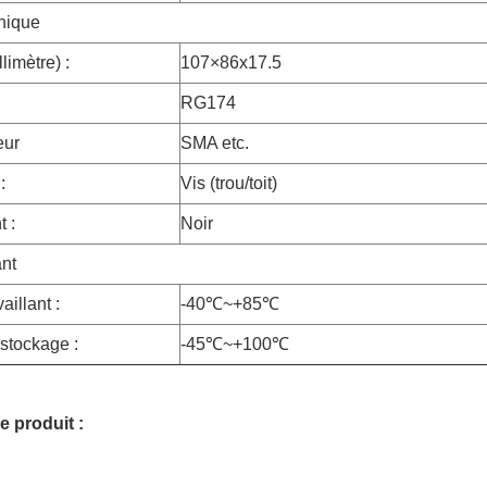
nique
llimètre) :
107×86x17.5
RG174
eur
SMA etc.
:
Vis (trou/toit)
 :
Noir
ant
aillant :
-40℃~+85℃
stockage :
-45℃~+100℃
e produit :