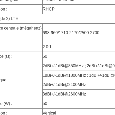
ion :
RHCP
(de 2) LTE
e centrale (mégahertz)
698-960/1710-2170/2500-2700
2.0:1
e (Ω) :
50
2dBi+/-1dBi@850MHz ; 2dBi+/-1dBi@
1dBi+/-1dBi@1800MHz ; 1dBi+/-1dBi@
que :
2dBi+/-1dBi@2100MHz
3dBi+/-1dBi@2600MHz
e (W) :
50
ion :
Vertical