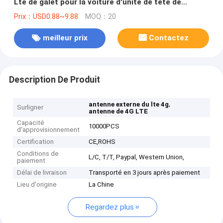
Lte de galet pour la voiture d'unité de tête de
navigation et le propulseur de téléphone portable
Prix：USD0.88~9.88
MOQ：20
meilleur prix
Contactez
Description De Produit
,
antenne externe du lte 4g
Surligner
antenne de 4G LTE
Capacité
10000PCS
d'approvisionnement
Certification
CE,ROHS
Conditions de
L/C, T/T, Paypal, Western Union,
paiement
Délai de livraison
Transporté en 3 jours après paiement
Lieu d'origine
La Chine
Regardez plus