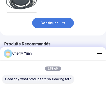
galet pour la voiture d'unité de
tête de navigation et le
propulseur de téléphone portable
Continuer
Produits Recommandés
Cherry Yuan
6:58 AM
Good day, what product are you looking for?
Profil bas 806 à
antenne en
Antenne prati
960/1710 à 2500
caoutchouc courte
canard en
antenne de plafond
de petite taille de
caoutchouc de
d'Omni de
canard de la
fréquence ultr
couverture de 360
fréquence ultra-
haute mini 3
Meilleur prix
Meilleur prix
Meilleur p