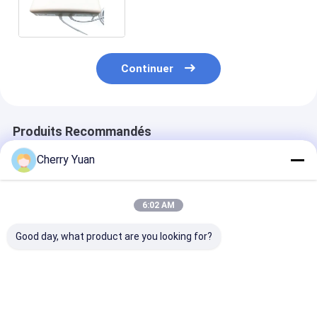
MIMO 2* 4G LTE avec le CÂBLE
Rg58 de 2*5m au mâle de Sma
Continuer
Produits Recommandés
Cherry Yuan
6:02 AM
Good day, what product are you looking for?
Profil bas 806 à
antenne en
Antenne prati
960/1710 à 2500
caoutchouc courte
canard en
antenne de plafond
de petite taille de
caoutchouc de
d'Omni de
canard de la
fréquence ultr
couverture de 360
fréquence ultra-
haute mini 3
Meilleur prix
Meilleur prix
Meilleur p