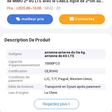
de MIMO 2* 4G LTE avec le CÂBLE Rg58 de 2*5m au
mâle de Sma
Prix：USD5.88~18.88
MOQ：20
meilleur prix
Contactez
Description De Produit
,
antenne externe du lte 4g
Surligner
antenne de 4G LTE
Capacité
10000PCS
d'approvisionnement
Certification
CE,ROHS
Conditions de
L/C, T/T, Paypal, Western Union,
paiement
Délai de livraison
Transporté en 3 jours après paiement
Lieu d'origine
La Chine
Regardez plus