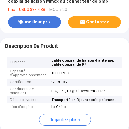
coaxial de liaison Mmcx au connecteur de Smb
Prix：USD0.88~4.88
MOQ：20
meilleur prix
Contactez
Description De Produit
,
câble coaxial de liaison d'antenne
Surligner
câble coaxial de RF
Capacité
10000PCS
d'approvisionnement
Certification
CE,ROHS
Conditions de
L/C, T/T, Paypal, Western Union,
paiement
Délai de livraison
Transporté en 3 jours après paiement
Lieu d'origine
La Chine
Regardez plus