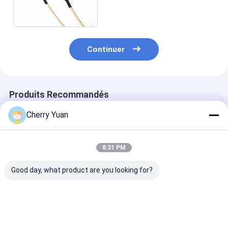
coaxial de liaison Mmcx au
connecteur de Smb
Continuer
Produits Recommandés
Cherry Yuan
8:31 PM
Good day, what product are you looking for?
Câbles équipés
Ensembles de câbles
La prise de N 
imperméables d'IP67
RF de 75 Ohm avec
l'or à angle dro
rf avec le câble
une perte d'insertion
prise a plaqué
masculin de tresse
inférieure à 0,3 dB
l'Assemblée de
de la cloison étanche
coaxial de liai
Meilleur prix
Meilleur prix
Meilleur p