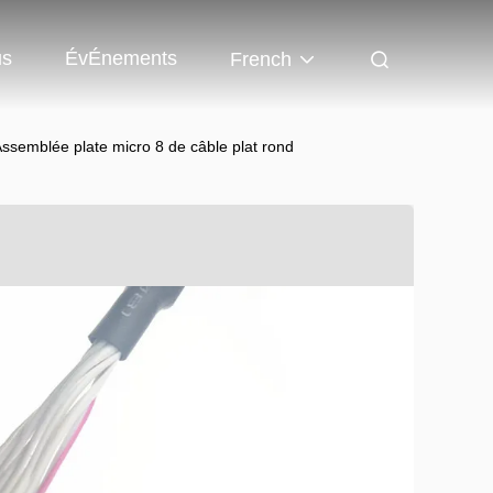
us
ÉvÉnements
French
semblée plate micro 8 de câble plat rond