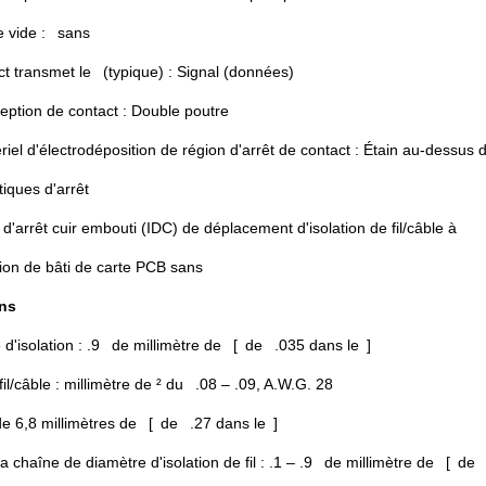
e vide : sans
ct transmet le (typique) : Signal (données)
ption de contact : Double poutre
iel d'électrodéposition de région d'arrêt de contact : Étain au-dessus d
tiques d'arrêt
d'arrêt cuir embouti (IDC) de déplacement d'isolation de fil/câble à
ion de bâti de carte PCB sans
ns
 d'isolation : .9 de millimètre de [ de .035 dans le ]
 fil/câble : millimètre de ² du .08 – .09, A.W.G. 28
 de 6,8 millimètres de [ de .27 dans le ]
la chaîne de diamètre d'isolation de fil : .1 – .9 de millimètre de [ de