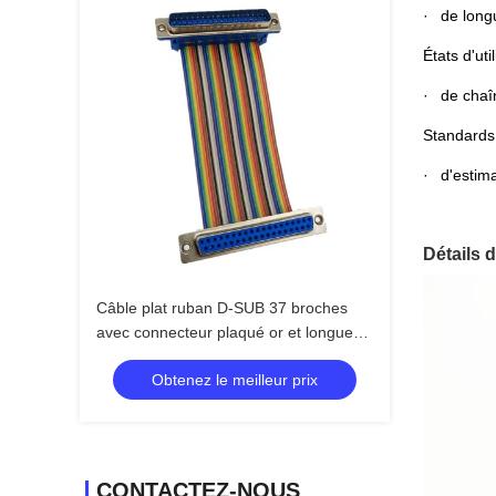
· de longu
États d'uti
· de chaî
Standards 
· d'estima
Détails d
Câble plat ruban D-SUB 37 broches
avec connecteur plaqué or et longueur
personnalisable Assemblage de câble
Obtenez le meilleur prix
connecteur DB37 PIN
CONTACTEZ-NOUS