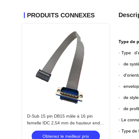
Descri
PRODUITS CONNEXES
Type de p
· Type d'e
· de systè
· d'orient
· envelop
· de style
· de profi
D-Sub 15 pin DB15 mâle à 16 pin
· Le conne
femelle IDC 2,54 mm de hauteur enduit
d'or câble à ruban plat
· Type de 
Obtenez le meilleur prix