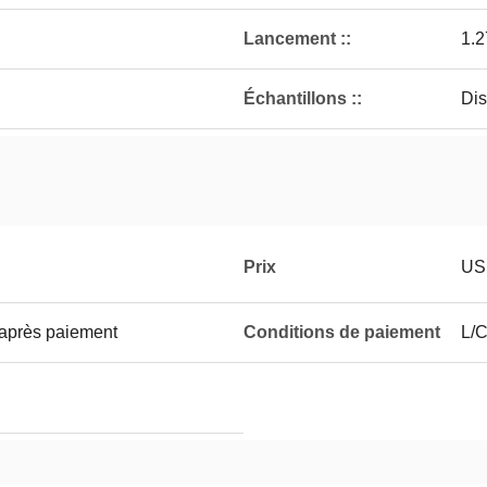
Lancement ::
1.
Échantillons ::
Dis
Prix
US
 après paiement
Conditions de paiement
L/C