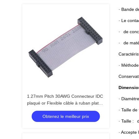
· Bande d
· Le conta
· de conce
· de matér
Caractéris
· Méthode 
Conservat
Dimensio
1.27mm Pitch 30AWG Connecteur IDC
· Diamètre
plaqué or Flexible câble à ruban plat
pour électronique
· Taille de
Obtenez le meilleur prix
· Taille :
· Accepte 