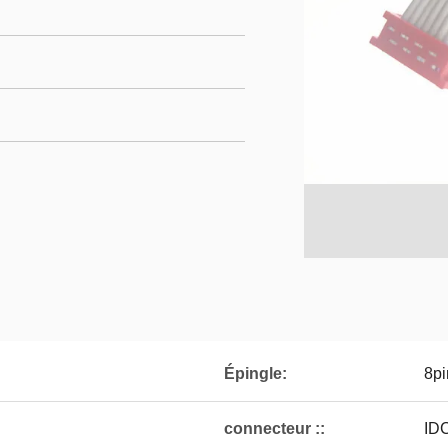
Épingle:
8pi
connecteur ::
ID