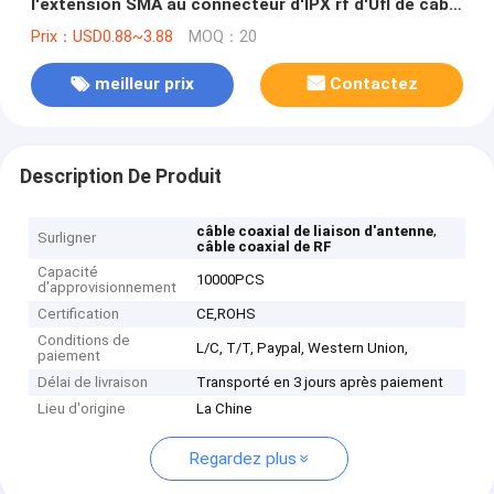
l'extension SMA au connecteur d'IPX rf d'Ufl de câble
de 1,37 millimètres
Prix：USD0.88~3.88
MOQ：20
meilleur prix
Contactez
Description De Produit
,
câble coaxial de liaison d'antenne
Surligner
câble coaxial de RF
Capacité
10000PCS
d'approvisionnement
Certification
CE,ROHS
Conditions de
L/C, T/T, Paypal, Western Union,
paiement
Délai de livraison
Transporté en 3 jours après paiement
Lieu d'origine
La Chine
Regardez plus