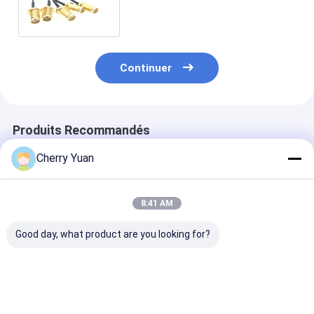
l'extension SMA au connecteur
d'IPX rf d'Ufl de câble de 1,37
millimètres
Continuer
Produits Recommandés
Cherry Yuan
8:41 AM
Good day, what product are you looking for?
Câbles équipés
Ensembles de câbles
La prise de N 
imperméables d'IP67
RF de 75 Ohm avec
l'or à angle dro
rf avec le câble
une perte d'insertion
prise a plaqué
masculin de tresse
inférieure à 0,3 dB
l'Assemblée de
de la cloison étanche
coaxial de liai
Meilleur prix
Meilleur prix
Meilleur p