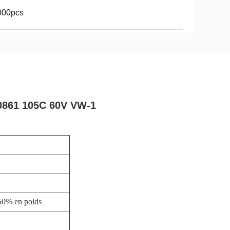
000pcs
20861 105C 60V VW-1
 50% en poids