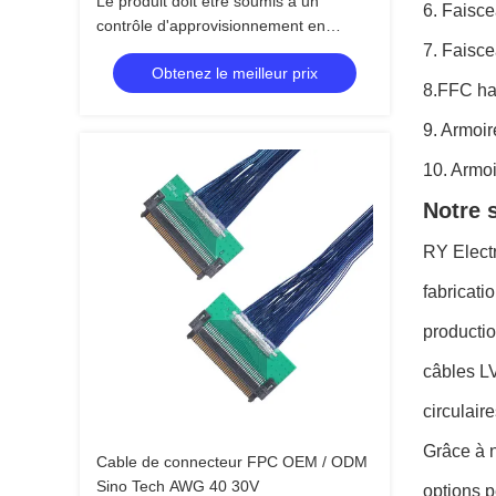
Le produit doit être soumis à un
6. Faisce
contrôle d'approvisionnement en
énergie propre.
7. Faisc
Obtenez le meilleur prix
8.FFC ha
9. Armoir
10. Armoi
Notre 
RY Electr
fabricati
productio
câbles L
circulair
Grâce à n
Cable de connecteur FPC OEM / ODM
Sino Tech AWG 40 30V
options p