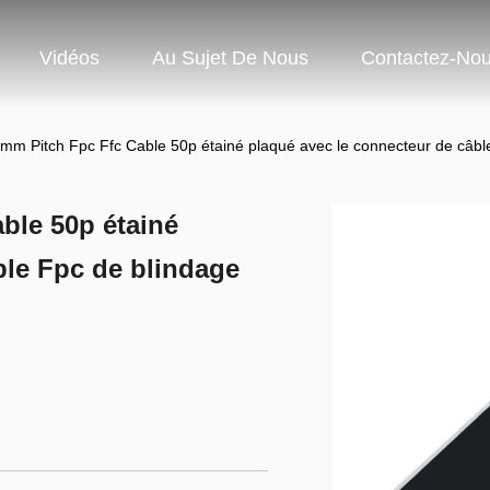
Vidéos
Au Sujet De Nous
Contactez-No
mm Pitch Fpc Ffc Cable 50p étainé plaqué avec le connecteur de câbl
ble 50p étainé
ble Fpc de blindage