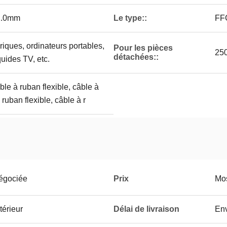
/2.0mm
Le type::
FF
iques, ordinateurs portables,
Pour les pièces
25
détachées::
quides TV, etc.
le à ruban flexible, câble à
 ruban flexible, câble à r
négociée
Prix
Mos
térieur
Délai de livraison
Env