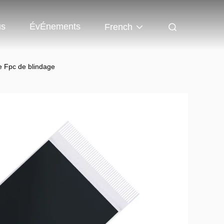
us
ÉvÉnements
French
e Fpc de blindage