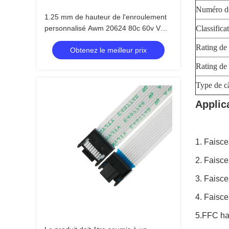
Numéro de
1.25 mm de hauteur de l'enroulement
personnalisé Awm 20624 80c 60v Vw 1
Classifica
FFC FPC Connecteur 16 24 45 80 Pin
Rating de 
Obtenez le meilleur prix
Harness Flexible Flat Cable PCB
Socket
Rating de 
Type de c
Applic
1. Faisc
2. Faisc
3. Faisc
4. Faisce
5.FFC har