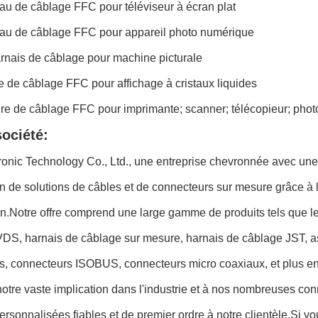
au de câblage FFC pour téléviseur à écran plat
eau de câblage FFC pour appareil photo numérique
rnais de câblage pour machine picturale
e de câblage FFC pour affichage à cristaux liquides
re de câblage FFC pour imprimante; scanner; télécopieur; phot
société:
onic Technology Co., Ltd., une entreprise chevronnée avec une
on de solutions de câbles et de connecteurs sur mesure grâce à
n.Notre offre comprend une large gamme de produits tels que le
VDS, harnais de câblage sur mesure, harnais de câblage JST, 
es, connecteurs ISOBUS, connecteurs micro coaxiaux, et plus e
otre vaste implication dans l'industrie et à nos nombreuses co
ersonnalisées fiables et de premier ordre à notre clientèle.Si 